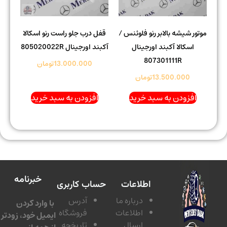
موتور شیشه بالابر رنو فلوئنس /
قفل درب جلو راست رنو اسکالا
اسکالا آکبند اورجینال
آکبند اورجینال 805020022R
807301111R
13.000.000
تومان
13.500.000
تومان
افزودن به سبد خرید
افزودن به سبد خرید
خبرنامه
اطلاعات
حساب کاربری
درباره ما
آدرس
با وارد کردن
اطلاعات
فروشگاه
ایمیل خود، زودتر
ارسال
تاریخچه