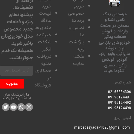
از همه از
حریم
خرید
تخفیف‌ها،
خصوصی
لیست
پیشنهادهای
سدس یدک
برندها
علاقه
امی آشنا و
ویژه و قطعات
ئن در صنعت
تماس با
مندی ها
جدید مخصوص
دات و فروش
ما
خبرنامه
مدل خودروی‌تان
عات یدکی
بازگشت
شگفت
وهای بنز. بی
باخبر شوید.
 و. پورشه.
وجه
انگیز
همیشه یک قدم
تی. ولوو. رنو.
نقشه
دریافت
جلوتر باشید.
ودی. فولکس
سایت
هدیه
گن . نیسان.
همکاری
کودا .فیات
در
 تماس
عضویت
فروشگاه
0216688
ما را در شبکه های
0919512
اجتماعی دنبال کنید
0919512
0919512
ایمیل