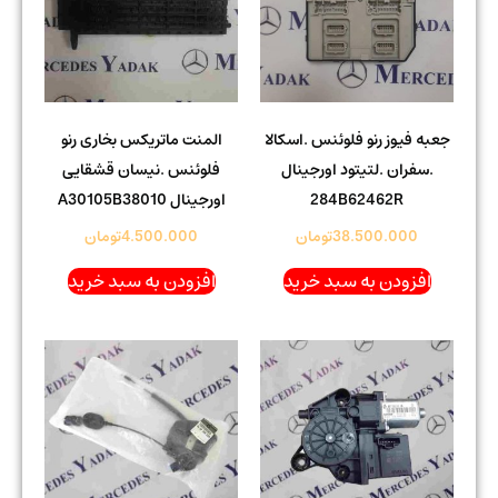
جعبه فیوز رنو فلوئنس .اسکالا
المنت ماتریکس بخاری رنو
.سفران .لتیتود اورجینال
فلوئنس .نیسان قشقایی
284B62462R
اورجینال A30105B38010
38.500.000
تومان
4.500.000
تومان
افزودن به سبد خرید
افزودن به سبد خرید