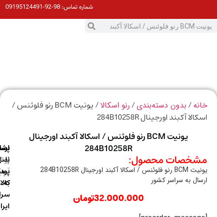
98-92-09195124491
شماره تماس:
0
ت
/
/
/ یونیت BCM رنو فلوئنس /
ه
بدون دسته‌بندی
رنو اسکالا
لا آکبند اورجینال 284B10258R
یونیت BCM رنو فلوئنس / اسکالا آکبند اورجینال
284B10258R
ارسال
اصالت
پشتیبانی
خصات محصول:
با
اصل
(واتس
اسکالا آکبند اورجینال 284B10258R
آپ)
بودن
پست
ال به سراسر کشور
به
کالا
سراسر
32.000.000
تومان
ایران