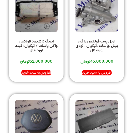
اویل پمپ فولکس واگن
ایربگ داشبورد فولکس
بیتل .پاسات .تیگوان .آئودی
واگن پاسات / تیگوان آکبند
اورجینال
اورجینال
45.000.000
تومان
52.000.000
تومان
افزودن به سبد خرید
افزودن به سبد خرید