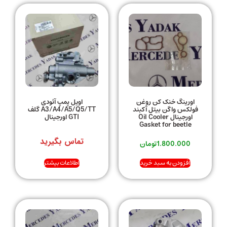
اورینگ خنک کن روغن
اویل پمپ آئودی
فولکس واگن بیتل آکبند
A3/A4/A5/Q5/TT گلف
اورجینال Oil Cooler
GTI اورجینال
Gasket for beetle
تماس بگیرید
1.800.000
تومان
افزودن به سبد خرید
اطلاعات بیشتر