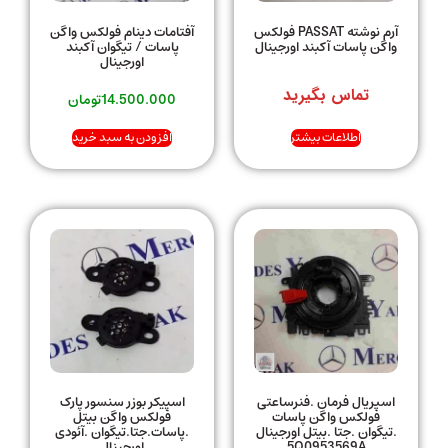
آرم نوشته PASSAT فولکس
آفتامات دینام فولکس واگن
واگن پاسات آکبند اورجینال
پاسات / تیگوان آکبند
اورجینال
تماس بگیرید
14.500.000
تومان
اطلاعات بیشتر
افزودن به سبد خرید
اسپریال فرمان .فنرساعتی
اسپیکر بوزر سنسور پارک
فولکس واگن پاسات
فولکس واگن بیتل
.تیگوان .جتا .بیتل اورجینال
.پاسات.جتا.تیگوان .آئودی
5Q0953569A
اورجینال