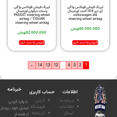
ایربگ فرمان فولکس واگن
ایربگ فرمان فولکس واگن
آی دی ID4 آکبند اورجینال
پاسات.تیگوان اورجینال
PASSAT steering wheel
volkswagen id4
airbag / TIGUAN
steering wheel airbag
steering wheel airbag
65.000.000
تومان
52.000.000
تومان
افزودن به سبد خرید
افزودن به سبد خرید
←
14
13
12
…
4
3
2
1
خبرنامه
اطلاعات
حساب کاربری
درباره ما
آدرس
با وارد کردن
اطلاعات
فروشگاه
ایمیل خود، زودتر
ارسال
تاریخچه
از همه از