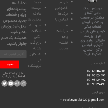
حریم
خرید
تخفیف‌ها،
خصوصی
لیست
پیشنهادهای
مرسدس یدک
برندها
علاقه
نامی آشنا و
ویژه و قطعات
مطمئن در صنعت
تماس با
مندی ها
جدید مخصوص
واردات و فروش
ما
خبرنامه
مدل خودروی‌تان
قطعات یدکی
بازگشت
شگفت
خودروهای بنز. بی
باخبر شوید.
ام و. پورشه.
وجه
انگیز
همیشه یک قدم
مازراتی. ولوو. رنو.
نقشه
دریافت
جلوتر باشید.
آئودی. فولکس
سایت
هدیه
واگن . نیسان.
همکاری
اشکودا .فیات
در
شماره تماس
عضویت
فروشگاه
0216688430
6
ما را در شبکه های
09195124491
اجتماعی دنبال کنید
09195124492
09195124498
آدرس ایمیل
mercedesyadak1020@gmail.com
ساعت کاری ما