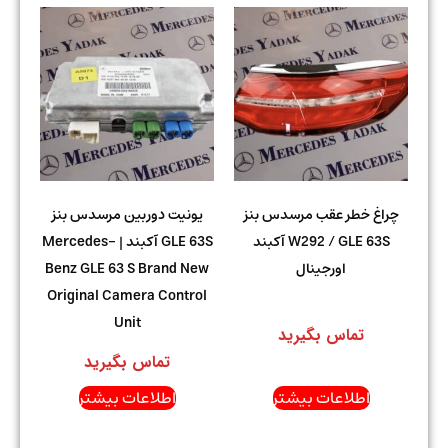
چراغ خطر عقب مرسدس بنز
یونیت دوربین مرسدس بنز
W292 / GLE 63S آکبند
GLE 63S آکبند | Mercedes-
اورجینال
Benz GLE 63 S Brand New
Original Camera Control
Unit
تماس بگیرید
تماس بگیرید
اطلاعات بیشتر
اطلاعات بیشتر