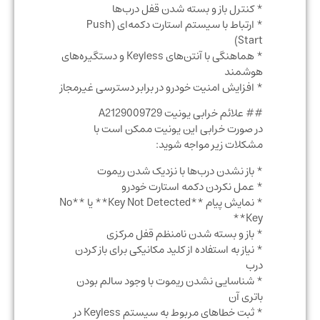
* کنترل باز و بسته شدن قفل درب‌ها
* ارتباط با سیستم استارت دکمه‌ای (Push
Start)
* هماهنگی با آنتن‌های Keyless و دستگیره‌های
هوشمند
* افزایش امنیت خودرو در برابر دسترسی غیرمجاز
## علائم خرابی یونیت A2129009729
در صورت خرابی این یونیت ممکن است با
مشکلات زیر مواجه شوید:
* باز نشدن درب‌ها با نزدیک شدن ریموت
* عمل نکردن دکمه استارت خودرو
* نمایش پیام **Key Not Detected** یا **No
Key**
* باز و بسته شدن نامنظم قفل مرکزی
* نیاز به استفاده از کلید مکانیکی برای باز کردن
درب
* شناسایی نشدن ریموت با وجود سالم بودن
باتری آن
* ثبت خطاهای مربوط به سیستم Keyless در