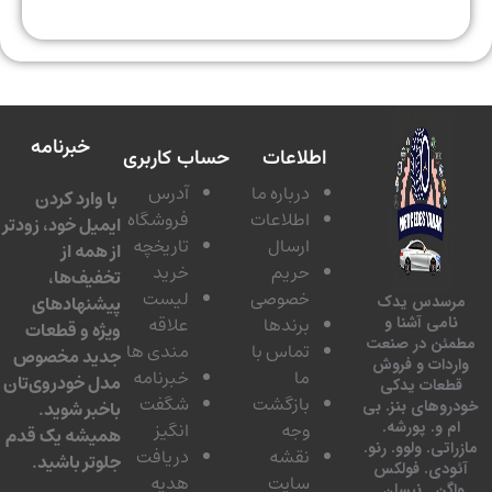
خبرنامه
اطلاعات
حساب کاربری
درباره ما
آدرس
با وارد کردن
اطلاعات
فروشگاه
ایمیل خود، زودتر
ارسال
تاریخچه
از همه از
حریم
خرید
تخفیف‌ها،
خصوصی
لیست
پیشنهادهای
سدس یدک
برندها
علاقه
امی آشنا و
ویژه و قطعات
ئن در صنعت
تماس با
مندی ها
جدید مخصوص
دات و فروش
ما
خبرنامه
مدل خودروی‌تان
عات یدکی
بازگشت
شگفت
وهای بنز. بی
باخبر شوید.
 و. پورشه.
وجه
انگیز
همیشه یک قدم
تی. ولوو. رنو.
نقشه
دریافت
جلوتر باشید.
ودی. فولکس
سایت
هدیه
گن . نیسان.