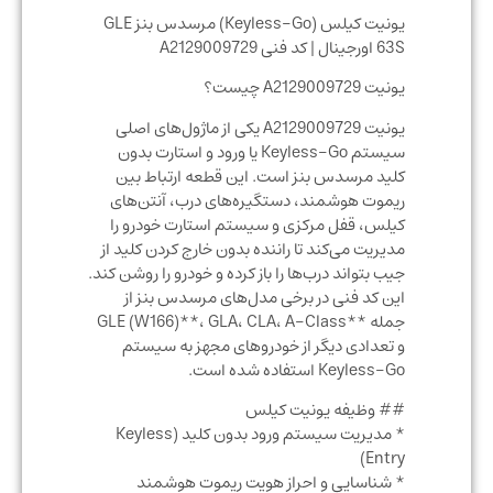
یونیت کیلس (Keyless-Go) مرسدس بنز GLE
63S اورجینال | کد فنی A2129009729
یونیت A2129009729 چیست؟
یونیت A2129009729 یکی از ماژول‌های اصلی
سیستم Keyless-Go یا ورود و استارت بدون
کلید مرسدس بنز است. این قطعه ارتباط بین
ریموت هوشمند، دستگیره‌های درب، آنتن‌های
کیلس، قفل مرکزی و سیستم استارت خودرو را
مدیریت می‌کند تا راننده بدون خارج کردن کلید از
جیب بتواند درب‌ها را باز کرده و خودرو را روشن کند.
این کد فنی در برخی مدل‌های مرسدس بنز از
جمله **GLE (W166)**، GLA، CLA، A-Class
و تعدادی دیگر از خودروهای مجهز به سیستم
Keyless-Go استفاده شده است.
## وظیفه یونیت کیلس
* مدیریت سیستم ورود بدون کلید (Keyless
Entry)
* شناسایی و احراز هویت ریموت هوشمند