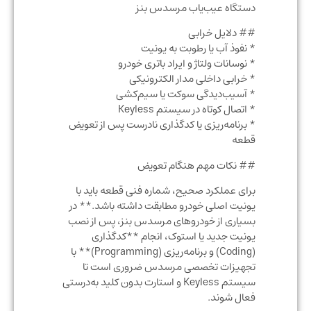
دستگاه عیب‌یاب مرسدس بنز
## دلایل خرابی
* نفوذ آب یا رطوبت به یونیت
* نوسانات ولتاژ و ایراد باتری خودرو
* خرابی داخلی مدار الکترونیکی
* آسیب‌دیدگی سوکت یا سیم‌کشی
* اتصال کوتاه در سیستم Keyless
* برنامه‌ریزی یا کدگذاری نادرست پس از تعویض
قطعه
## نکات مهم هنگام تعویض
برای عملکرد صحیح، شماره فنی قطعه باید با
یونیت اصلی خودرو مطابقت داشته باشد.** در
بسیاری از خودروهای مرسدس بنز، پس از نصب
یونیت جدید یا استوک، انجام **کدگذاری
(Coding) و برنامه‌ریزی (Programming)** با
تجهیزات تخصصی مرسدس ضروری است تا
سیستم Keyless و استارت بدون کلید به‌درستی
فعال شوند.