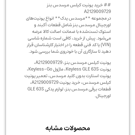
## خرید یونیت کیلس مرسدس بنز
A2129009729
در مجموعه **مرسدس یدک** انواع یونیت‌های
اورجینال مرسدس بنز شامل قطعات آکبند و
استوک تست‌شده با ضمانت اصالت کالا عرضه
می‌شود. پیش از خرید، کافی است شماره شاسی
(VIN) یا کد فنی قطعه را در اختیار کارشناسان قرار
دهید تا سازگاری آن با خودروی شما بررسی شود.
یونیت کیلس مرسدس بنز، A2129009729،
یونیت Keyless GLE 63S، ماژول Keyless-Go،
یونیت استارت بدون کلید مرسدس، تعمیر یونیت
کیلس مرسدس، خرید یونیت A2129009729،
قطعات برقی مرسدس بنز، لوازم یدکی GLE 63S
اورجینال.
محصولات مشابه