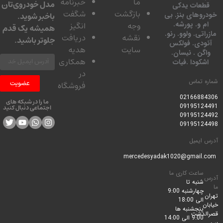
ما
خبرنامه
مدل خودروی‌تان
عات یدکی
بازگشت
شگفت
وهای بنز. بی
باخبر شوید.
 و. پورشه.
وجه
انگیز
همیشه یک قدم
تی. ولوو. رنو.
نقشه
دریافت
جلوتر باشید.
ودی. فولکس
سایت
هدیه
گن . نیسان.
همکاری
کودا .فیات
در
 تماس
عضویت
فروشگاه
0216688
ما را در شبکه های
0919512
اجتماعی دنبال کنید
0919512
0919512
ایمیل
ساعت کاری ما
شنبه تا
چهارشنبه 9:00
الی 18:00
پنجشنبه ها
لدشت
9:00 الی 14:00