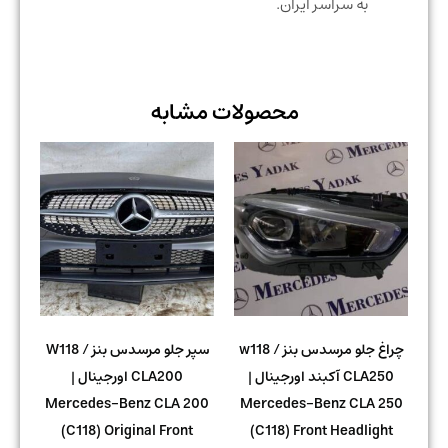
به سراسر ایران.
محصولات مشابه
چراغ جلو مرسدس بنز w118 /
سپر جلو مرسدس بنز W118 /
CLA250 آکبند اورجینال |
CLA200 اورجینال |
Mercedes-Benz CLA 200
Mercedes-Benz CLA 250
(C118) Original Front
(C118) Front Headlight