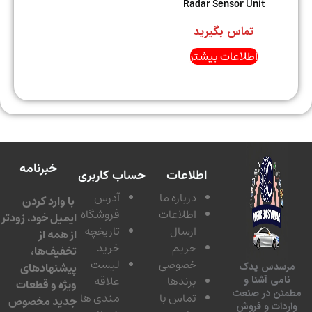
Radar Sensor Unit
تماس بگیرید
اطلاعات بیشتر
خبرنامه
اطلاعات
حساب کاربری
درباره ما
آدرس
با وارد کردن
اطلاعات
فروشگاه
ایمیل خود، زودتر
ارسال
تاریخچه
از همه از
حریم
خرید
تخفیف‌ها،
خصوصی
لیست
پیشنهادهای
سدس یدک
برندها
علاقه
امی آشنا و
ویژه و قطعات
ئن در صنعت
تماس با
مندی ها
جدید مخصوص
دات و فروش