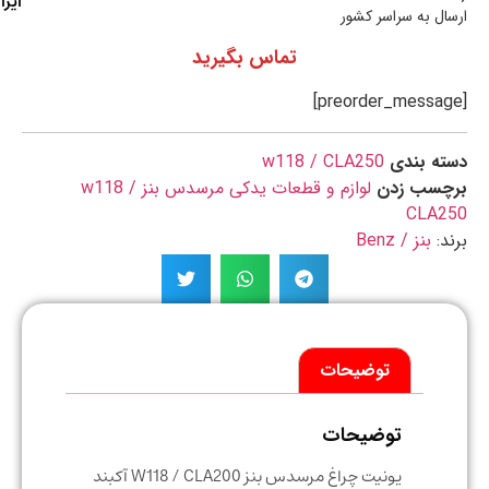
ایران
ال به سراسر کشور
تماس بگیرید
ه بندی
w118 / CLA250
چسب زدن
لوازم و قطعات یدکی مرسدس بنز w118 /
CLA2
د:
بنز / Benz
توضیحات
توضیحات
یونیت چراغ مرسدس بنز W118 / CLA200 آکبند