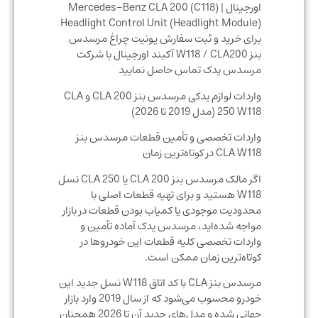
اورجینال | Mercedes-Benz CLA 200 (C118)
Headlight Control Unit (Headlight Module)
برای خرید و ثبت سفارش یونیت چراغ مرسدس
بنز W118 / CLA200 آکبند اورجینال با شرکت
مرسدس یدک تماس حاصل نمایید
واردات لوازم یدکی مرسدس بنز CLA 200 و CLA
250 W118 (مدل 2019 تا 2026)
واردات تخصصی و تأمین قطعات مرسدس بنز
CLA W118 در کوتاه‌ترین زمان
اگر مالک مرسدس بنز CLA 200 یا CLA 250 نسل
W118 هستید و برای تهیه قطعات اصلی با
محدودیت موجودی یا کمیاب بودن قطعات در بازار
مواجه شده‌اید، مرسدس یدک آماده تأمین و
واردات تخصصی کلیه قطعات این خودروها در
کوتاه‌ترین زمان ممکن است.
مرسدس بنز CLA با کد اتاق W118 نسل جدید این
خودرو محسوب می‌شود که از سال 2019 وارد بازار
جهانی شده و مدل‌های جدید آن تا 2026 همچنان