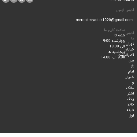
0919512
ایمیل
ساعت کاری ما
شنبه تا
چهارشنبه 9:00
الی 18:00
پنجشنبه ها
لدشت
9:00 الی 14:00