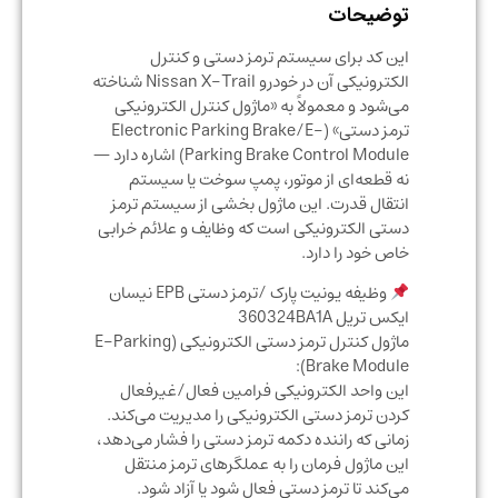
توضیحات
این کد برای سیستم ترمز دستی و کنترل
الکترونیکی آن در خودرو Nissan X‑Trail شناخته
می‌شود و معمولاً به «ماژول کنترل الکترونیکی
ترمز دستی» (Electronic Parking Brake/E-
Parking Brake Control Module) اشاره دارد —
نه قطعه‌ای از موتور، پمپ سوخت یا سیستم
انتقال قدرت. این ماژول بخشی از سیستم ترمز
دستی الکترونیکی است که وظایف و علائم خرابی
خاص خود را دارد.
وظیفه یونیت پارک /ترمز دستی EPB نیسان
ایکس تریل 360324BA1A
ماژول کنترل ترمز دستی الکترونیکی (E-Parking
Brake Module):
این واحد الکترونیکی فرامین فعال/غیرفعال
کردن ترمز دستی الکترونیکی را مدیریت می‌کند.
زمانی که راننده دکمه ترمز دستی را فشار می‌دهد،
این ماژول فرمان را به عملگرهای ترمز منتقل
می‌کند تا ترمز دستی فعال شود یا آزاد شود.