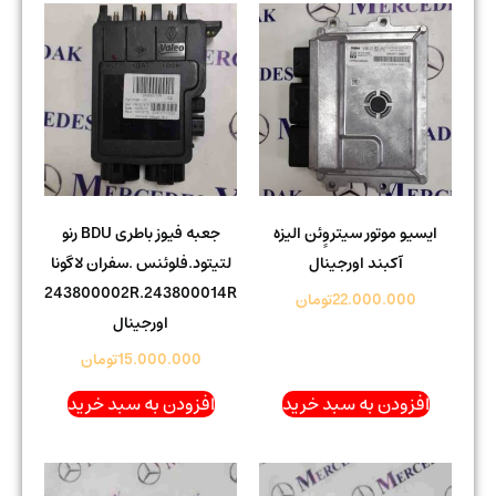
ایسیو موتور سیتروِِئن الیزه
جعبه فیوز باطری BDU رنو
آکبند اورجینال
لتیتود.فلوئنس .سفران لاگونا
243800002R.243800014R
22.000.000
تومان
اورجینال
15.000.000
تومان
افزودن به سبد خرید
افزودن به سبد خرید