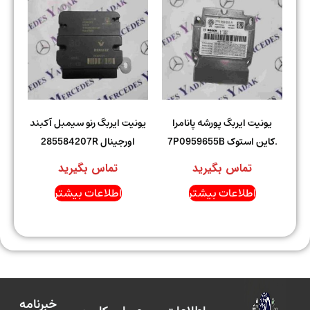
یونیت ایربگ پورشه پانامرا
یونیت ایربگ رنو سیمبل آکبند
.کاین استوک 7P0959655B
اورجینال 285584207R
تماس بگیرید
تماس بگیرید
اطلاعات بیشتر
اطلاعات بیشتر
خبرنامه