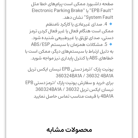
صفحه داشبورد ممکن است پیام‌های خطا مثل
“EPB Fault” یا “Electronic Parking Brake
System Fault” نشان دهد.
4. صدای غیرعادی یا کارکرد نامنظم
ممکن است هنگام فعال یا غیر فعال کردن ترمز
دستی، صدای تق‌تق یا غیرطبیعی شنیده شود.
5. مشکلات همزمان با سیستم ABS/ESP
به دلیل ارتباط با سیستم‌های دیگر، ممکن است با
خطاهای ABS یا کنترل پایداری نیز مواجه شوید.
یونیت پارک /ترمز دستی EPB نیسان ایکس تریل
360324BA1A / 36032 4BA1A
برای خرید و سفارش یونیت پارک /ترمز دستی EPB
نیسان ایکس تریل 360324BA1A / 36032
4BA1A با قیمت مناسب تماس حاصل نمایید
محصولات مشابه