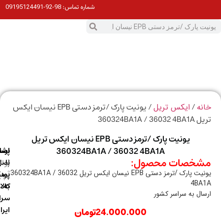
98-92-09195124491
شماره تماس:
0
ت
/
/ یونیت پارک /ترمز دستی EPB نیسان ایکس
ه
ایکس تریل
360324BA1A / 3
یونیت پارک /ترمز دستی EPB نیسان ایکس تریل
360324BA1A / 36032 4BA1A
ارسال
اصالت
پشتیبانی
خصات محصول:
با
اصل
(واتس
یونیت پارک /ترمز دستی EPB نیسان ایکس تریل 360324BA1A / 36032
آپ)
بودن
پست
4BA
به
کالا
ال به سراسر کشور
سراسر
ایران
24.000.000
تومان