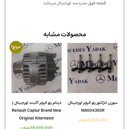
قطعه فوق صدردصد اورجینال میباشد
محصولات مشابه
حراج!
سوزن انژکتور رنو کپچر اورجینال
دینام رنو کپچر آکبند اورجینال |
Renault Captur Brand New
166004350R
Original Alternator
9.500.000
تومان
78.000.000
تومان