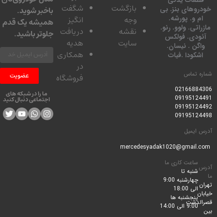
بازگشت
شگفت
وهای بنز. بی
باخبر شوید.
 و. پورشه.
وجه
انگیز
همیشه یک قدم
تی. ولوو. رنو.
نقشه
دریافت
جلوتر باشید.
ودی. فولکس
سایت
هدیه
گن . نیسان.
همکاری
کودا .فیات
در
 تماس
عضویت
فروشگاه
0216688
ما را در شبکه های
0919512
اجتماعی دنبال کنید
0919512
0919512
ایمیل
ساعت کاری ما
شنبه تا
چهارشنبه 9:00
الی 18:00
پنجشنبه ها
لدشت
9:00 الی 14:00