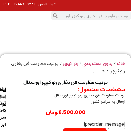
98-92-09195124491
شماره تماس:
0
ت
/
/
/ یونیت مقاومت فن بخاری
ه
بدون دسته‌بندی
رنو کپچر
 کپچر اورجینال
یونیت مقاومت فن بخاری رنو کپچر اورجینال
خصات محصول:
ارسال
اصالت
پشتیبانی
یت مقاومت فن بخاری رنو کپچر اورجینال
با
اصل
(واتس
ال به سراسر کشور
آپ)
بودن
پست
به
کالا
8.500.000
تومان
سراسر
ایران