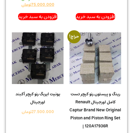
75.000.000
تومان
افزودن به سبد خرید
افزودن به سبد خرید
حراج!
رینگ و پیستون رنو کپچر دست
یونیت ایربگ رنو کپچر آکبند
کامل اورجینال Renault
اورجینال
Captur Brand New Original
27.500.000
تومان
Piston and Piston Ring Set
| 120A17936R