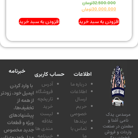
32.500.000
تومان
30.000.000
تومان
افزودن به سبد خرید
افزودن به سبد خرید
خبرنامه
اطلاعات
حساب کاربری
درباره ما
آدرس
با وارد کردن
اطلاعات
فروشگاه
ایمیل خود، زودتر
ارسال
تاریخچه
از همه از
حریم
خرید
تخفیف‌ها،
خصوصی
لیست
پیشنهادهای
سدس یدک
برندها
علاقه
امی آشنا و
ویژه و قطعات
ئن در صنعت
تماس با
مندی ها
جدید مخصوص
دات و فروش
ما
خبرنامه
مدل خودروی‌تان
عات یدکی