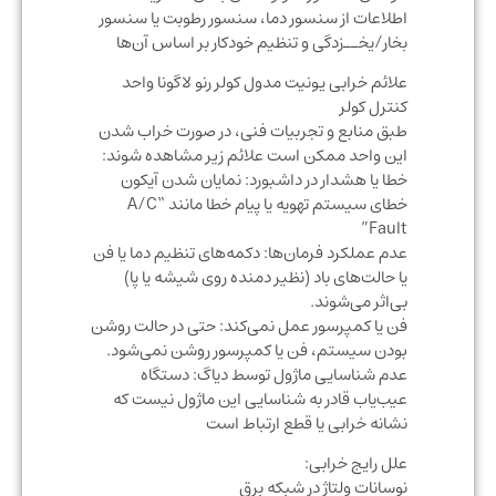
اطلاعات از سنسور دما، سنسور رطوبت یا سنسور
بخار/یخــ‌زدگی و تنظیم خودکار بر اساس آن‌ها
علائم خرابی یونیت مدول کولر رنو لاگونا واحد
کنترل کولر
طبق منابع و تجربیات فنی، در صورت خراب شدن
این واحد ممکن است علائم زیر مشاهده شوند:
خطا یا هشدار در داشبورد: نمایان شدن آیکون
خطای سیستم تهویه یا پیام خطا مانند “A/C
Fault”
عدم عملکرد فرمان‌ها: دکمه‌های تنظیم دما یا فن
یا حالت‌های باد (نظیر دمنده روی شیشه یا پا)
بی‌اثر می‌شوند.
فن یا کمپرسور عمل نمی‌کند: حتی در حالت روشن
بودن سیستم، فن یا کمپرسور روشن نمی‌شود.
عدم شناسایی ماژول توسط دیاگ: دستگاه
عیب‌یاب قادر به شناسایی این ماژول نیست که
نشانه خرابی یا قطع ارتباط است
علل رایج خرابی:
نوسانات ولتاژ در شبکه برق