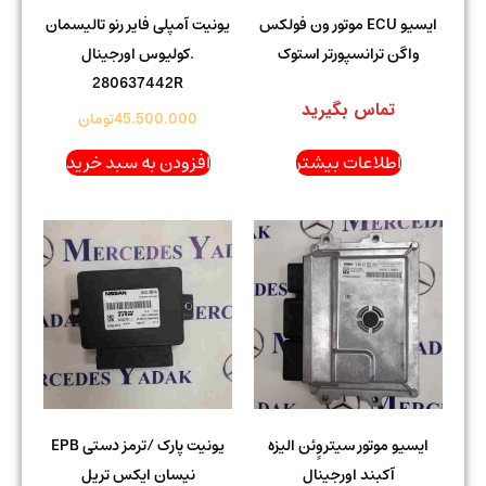
ایسیو ECU موتور ون فولکس
یونیت آمپلی فایر رنو تالیسمان
واگن ترانسپورتر استوک
.کولیوس اورجینال
280637442R
تماس بگیرید
45.500.000
تومان
اطلاعات بیشتر
افزودن به سبد خرید
ایسیو موتور سیتروِِئن الیزه
یونیت پارک /ترمز دستی EPB
آکبند اورجینال
نیسان ایکس تریل