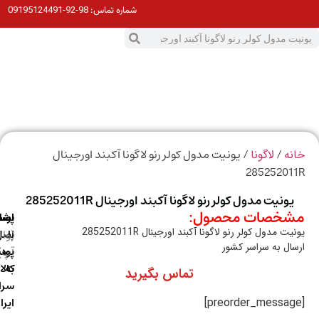
98-92-09195124491
شماره تماس:
0
ت
/
/ یونیت مدول کولر رنو لاگونا آکبند اورجینال
ه
لاگونا
28525201
ونیت مدول کولر رنو لاگونا آکبند اورجینال 285252011R
خصات محصول:
ارسال
اصالت
پشتیبانی
ت مدول کولر رنو لاگونا آکبند اورجینال 285252011R
با
اصل
(واتس
ال به سراسر کشور
آپ)
بودن
پست
به
کالا
تماس بگیرید
سراسر
ایران