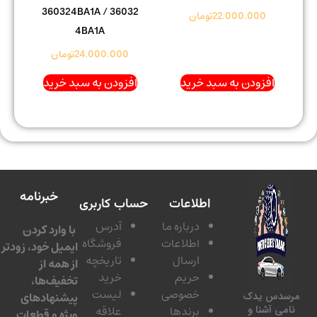
360324BA1A / 36032
22.000.000
تومان
4BA1A
24.000.000
تومان
افزودن به سبد خرید
افزودن به سبد خرید
خبرنامه
اطلاعات
حساب کاربری
درباره ما
آدرس
با وارد کردن
اطلاعات
فروشگاه
ایمیل خود، زودتر
ارسال
تاریخچه
از همه از
حریم
خرید
تخفیف‌ها،
خصوصی
لیست
پیشنهادهای
سدس یدک
برندها
علاقه
امی آشنا و
ویژه و قطعات