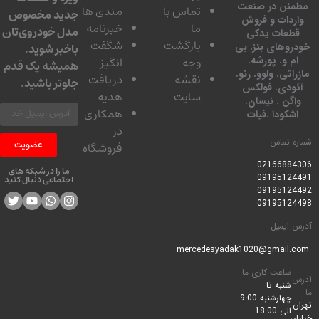
ئن در صنعت
تماس با
مندی ها
جدید مخصوص
دات و فروش
ما
خبرنامه
مدل خودروی‌تان
عات یدکی
بازگشت
شگفت
وهای بنز. بی
باخبر شوید.
 و. پورشه.
وجه
انگیز
همیشه یک قدم
تی. ولوو. رنو.
نقشه
دریافت
جلوتر باشید.
ودی. فولکس
سایت
هدیه
گن . نیسان.
همکاری
کودا .فیات
در
 تماس
عضویت
فروشگاه
0216688
ما را در شبکه های
0919512
اجتماعی دنبال کنید
0919512
0919512
ایمیل
ساعت کاری ما
شنبه تا
چهارشنبه 9:00
الی 18:00