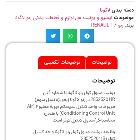
ه بندی
لاگونا
ضوعات
ایسیو و یونیت ها
,
لوازم و قطعات یدکی رنو لاگونا
د:
رنو / RENAULT
توضیحات
توضیحات تکمیلی
توضیحات
یونیت مدول کولر رنو لاگونا با شماره فنی
285252011R در رنو لاگونا (به‌ویژه نسل سوم)
مربوط به واحد کنترل سیستم تهویه مطبوع (Air
Conditioning Control Unit) یا همان
محاسبه‌گر/مدول کنترل کولر است
وظیفه یونیت مدول کولر رنو لاگونا واحد کنترل
کولر (285252011R)