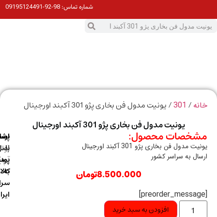
98-92-09195124491
شماره تماس:
0
ت
/
/ یونیت مدول فن بخاری پژو 301 آکبند اورجینال
ه
301
یونیت مدول فن بخاری پژو 301 آکبند اورجینال
خصات محصول:
ارسال
اصالت
پشتیبانی
 مدول فن بخاری پژو 301 آکبند اورجینال
با
اصل
(واتس
ال به سراسر کشور
آپ)
بودن
پست
به
کالا
8.500.000
تومان
سراسر
ایران
افزودن به سبد خرید