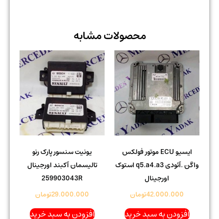
محصولات مشابه
ایسیو ECU موتور فولکس
یونیت سنسور پارک رنو
واگن .آئودی q5.a4.a3 استوک
تالیسمان آکبند اورجینال
اورجینال
259903043R
42.000.000
تومان
29.000.000
تومان
افزودن به سبد خرید
افزودن به سبد خرید