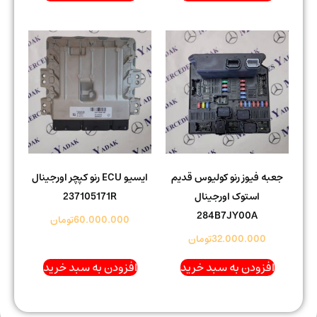
جعبه فیوز رنو کولیوس قدیم
ایسیو ECU رنو کپچر اورجینال
استوک اورجینال
237105171R
284B7JY00A
60.000.000
تومان
32.000.000
تومان
افزودن به سبد خرید
افزودن به سبد خرید