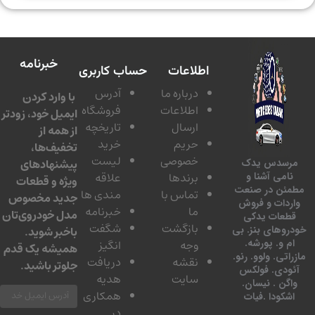
خبرنامه
اطلاعات
حساب کاربری
درباره ما
آدرس
با وارد کردن
اطلاعات
فروشگاه
ایمیل خود، زودتر
ارسال
تاریخچه
از همه از
حریم
خرید
تخفیف‌ها،
خصوصی
لیست
پیشنهادهای
سدس یدک
برندها
علاقه
امی آشنا و
ویژه و قطعات
ئن در صنعت
تماس با
مندی ها
جدید مخصوص
دات و فروش
ما
خبرنامه
مدل خودروی‌تان
عات یدکی
بازگشت
شگفت
وهای بنز. بی
باخبر شوید.
 و. پورشه.
وجه
انگیز
همیشه یک قدم
تی. ولوو. رنو.
نقشه
دریافت
جلوتر باشید.
ودی. فولکس
سایت
هدیه
گن . نیسان.
همکاری
کودا .فیات
در