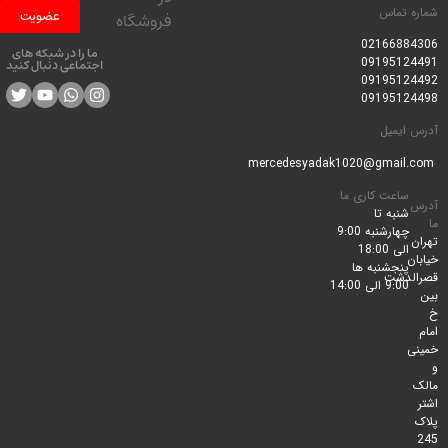
 تماس
عضویت
فروشگاه
0216688
ما را در شبکه های
0919512
اجتماعی دنبال کنید
0919512
0919512
ایمیل
ساعت کاری ما
شنبه تا
چهارشنبه 9:00
الی 18:00
پنجشنبه ها
لدشت
9:00 الی 14:00