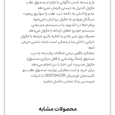
باز و بسته شدن ناگهانی یا ناپایدار صندوق عقب
ماژول کنترل به درستی فرمان نمی‌دهد
عدم واکنش به دکمه‌ درب عقب یا سوئیچ ریموت
سیگنال ورودی به ماژول پردازش نمی‌شود
پیام خطا در داشبورد یا در سیستم عیب‌یابی
سیستم خودرو خطای ارتباط با ماژول می‌دهد
مصرف برق غیر عادی یا تخلیه باتری مرتبط با ماژول
خرابی داخلی مدار ممکن است باعث نشتی جریان
شود
عملکرد ناقص برخی امکانات وابسته به درب
صندوق (مثلاً روشنایی یا قفل مرکزی صندوق)
ماژول مدیریت این اجزا را نیز انجام می‌دهد
برای خرید و ثبت سفارش یونیت صندوق عقب رنو
تالیسمان اورجینال 285P59425R با شرکت
مرسدس یدک تماس حاصل نمایید
محصولات مشابه