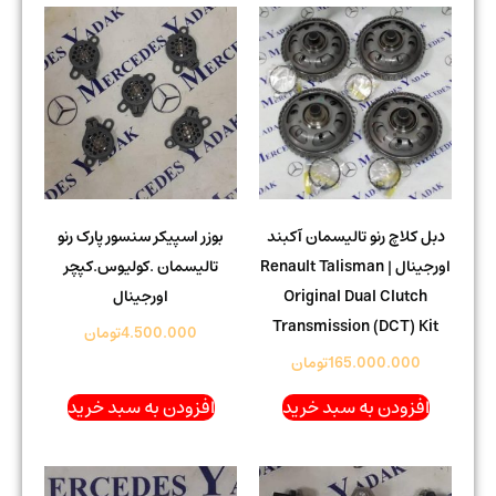
دبل کلاچ رنو تالیسمان آکبند
بوزر اسپیکر سنسور پارک رنو
اورجینال | Renault Talisman
تالیسمان .کولیوس.کپچر
Original Dual Clutch
اورجینال
Transmission (DCT) Kit
4.500.000
تومان
165.000.000
تومان
افزودن به سبد خرید
افزودن به سبد خرید