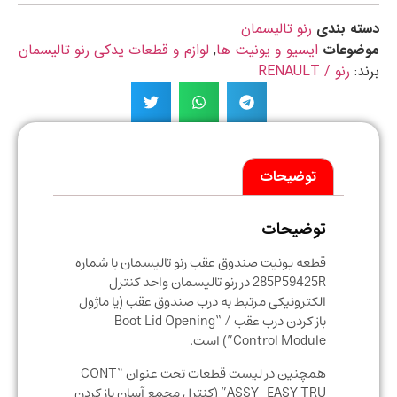
ه بندی
رنو تالیسمان
ضوعات
ایسیو و یونیت ها
,
لوازم و قطعات یدکی رنو تالیسمان
د:
رنو / RENAULT
توضیحات
توضیحات
قطعه یونیت صندوق عقب رنو تالیسمان با شماره
285P59425R در رنو تالیسمان واحد کنترل
الکترونیکی مرتبط به درب صندوق عقب (یا ماژول
باز کردن درب عقب / “Boot Lid Opening
Control Module”) است.
همچنین در لیست قطعات تحت عنوان “CONT
ASSY-EASY TRU” (کنترل مجمع آسان باز کردن