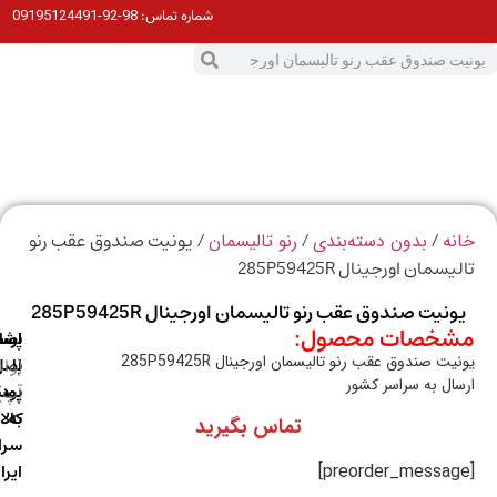
98-92-09195124491
شماره تماس:
0
ت
/
/
/ یونیت صندوق عقب رنو
ه
بدون دسته‌بندی
رنو تالیسمان
سمان اورجینال 285P59425R
نیت صندوق عقب رنو تالیسمان اورجینال 285P59425R
خصات محصول:
ارسال
اصالت
پشتیبانی
ت صندوق عقب رنو تالیسمان اورجینال 285P59425R
با
اصل
(واتس
ال به سراسر کشور
آپ)
بودن
پست
به
کالا
تماس بگیرید
سراسر
ایران