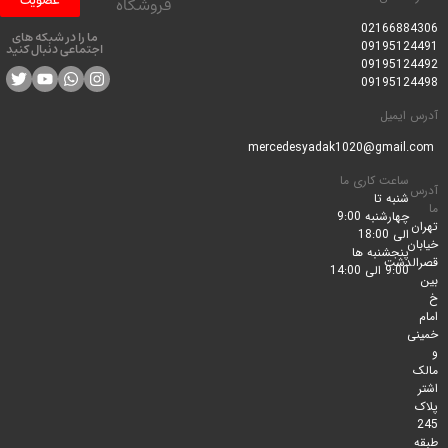
عضویت
فروشگاه
0216688
ما را در شبکه های
0919512
اجتماعی دنبال کنید
0919512
0919512
ایمیل
ساعت کاری ما
شنبه تا
چهارشنبه 9:00
الی 18:00
پنجشنبه ها
لدشت
9:00 الی 14:00