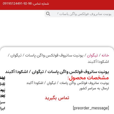
98-92-09195124491
شماره تماس:
0
ت
/
/ یونیت سانروف فولکس واگن پاسات / تیگوان /
ه
تیگوان
ودا آکبند
یت سانروف فولکس واگن پاسات / تیگوان / اشکودا آکبند
خصات محصول:
ارسال
اصالت
پشتیبانی
یت سانروف فولکس واگن پاسات / تیگوان / اشکودا آکبند
با
اصل
(واتس
ال به سراسر کشور
آپ)
بودن
پست
به
کالا
تماس بگیرید
سراسر
ایران