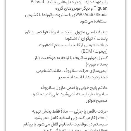
را برعهده دارد—و در مدل‌هایی مانند Passat،
Tiguan و دیگر خودروهای گروه
VW/Audi/Skoda‌ی با سانروف پانوراما یا کشویی
استفاده می‌شود
وظایف اصلی ماژول یونیت سانروف فولکس واگن
پاسات / تیگوان / اشکودا
دریافت فرمان از کلید یا سیستم کامفورت
(ریموت/BCM)
کنترل موتور سانروف با توجه به موقعیت (باز،
بسته، تهویه)
ایمن‌سازی حرکت سانروف، مانند تشخیص
محدودیت‌ها یا انسداد مسیر
علائم رایج خرابی یا نقص ماژول سانروف
سانروف باز یا بسته نمی‌شود علی‌رغم عملکرد
صحیح موتور
حرکت ناقص یا جزئی — مثلاً فقط بخش تهویه
(vent) کار می‌کند ولی اسلاید کامل نمی‌شود
سیستم در موقعیت نامعلوم قفل می‌شود یا پیغام
خطا نمایش می‌دهد (بسته یا گیر کرده)