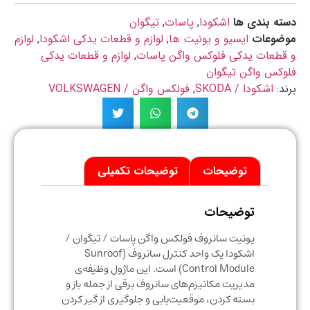
ه بندی ها
اشکودا
,
پاسات
,
تیگوان
ضوعات
ایسیو و یونیت ها
,
لوازم و قطعات یدکی اشکودا
,
لوازم
طعات یدکی فلوکس واگن پاسات
,
لوازم و قطعات یدکی
کس واگن تیگوان
د:
اشکودا / SKODA
,
فولکس واگن / VOLKSWAGEN
توضیحات
توضیحات تکمیلی
توضیحات
یونیت سانروف فولکس واگن پاسات / تیگوان /
اشکودا یک واحد کنترل سانروف (Sunroof
Control Module) است. این ماژول وظیفه‌ی
مدیریت مکانیزم‌های سانروف برقی از جمله باز و
بسته کردن، موقعیت‌یابی و جلوگیری از گیر کردن