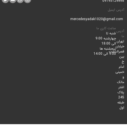
0919512
ایمیل
ساعت کاری ما
شنبه تا
چهارشنبه 9:00
الی 18:00
پنجشنبه ها
لدشت
9:00 الی 14:00