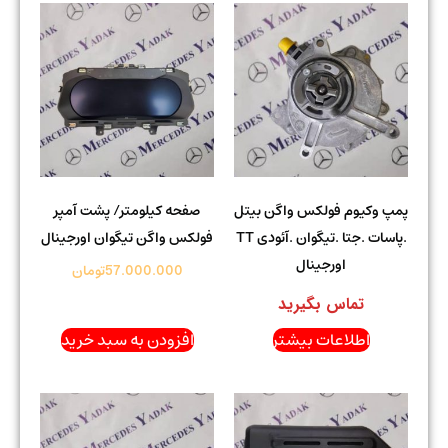
پمپ وکیوم فولکس واگن بیتل
صفحه کیلومتر/ پشت آمپر
.پاسات .جتا .تیگوان .آئودی TT
فولکس واگن تیگوان اورجینال
اورجینال
57.000.000
تومان
تماس بگیرید
اطلاعات بیشتر
افزودن به سبد خرید