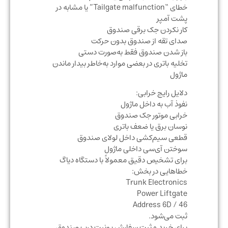
خطای “Tailgate malfunction” یا مشابه در
پشت آمپر
کار نکردن جک برقی صندوق
صدای تقه از صندوق بدون حرکت
باز شدن صندوق فقط به‌صورت دستی
تخلیه باتری در بعضی موارد به‌خاطر بیدار ماندن
ماژول
دلایل رایج خرابی:
نفوذ آب به داخل ماژول
خرابی موتور جک صندوق
نوسان برق یا ضعف باتری
قطعی سیم‌کشی داخل لولای صندوق
سوختن آی‌سی داخلی ماژول
برای تشخیص دقیق معمولاً با دستگاه دیاگ
خطاهایی در بخش:
Trunk Electronics
Power Liftgate
Address 6D / 46
ثبت می‌شود.
برای خرید و ثبت سفارش یونیت درب صندوق