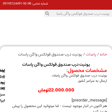
98-92-09195124491
شماره تماس:
0
ت
/
/ یونیت درب صندوق فولکس واگن پاسات
ه
پاسات
یونیت درب صندوق فولکس واگن پاسات
خصات محصول:
ارسال
اصالت
پشتیبانی
یت درب صندوق فولکس واگن پاسات
با
اصل
(واتس
ال به سراسر کشور
آپ)
بودن
پست
به
کالا
22.000.000
تومان
سراسر
ایران
اکنون در انبار موجود نیست - اما میتوانید این محصول را پیش
د کنید