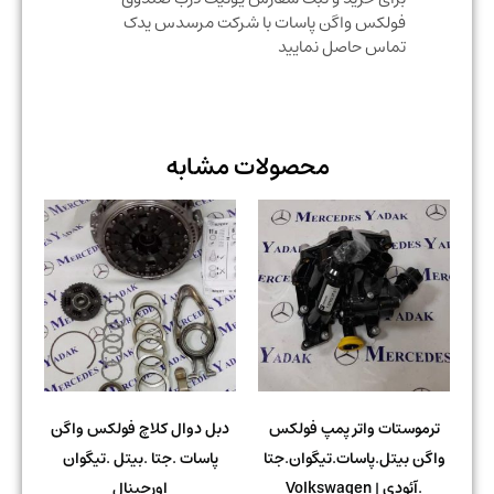
فولکس واگن پاسات با شرکت مرسدس یدک
تماس حاصل نمایید
محصولات مشابه
ترموستات واتر پمپ فولکس
دبل دوال کلاچ فولکس واگن
واگن بیتل.پاسات.تیگوان.جتا
پاسات .جتا .بیتل .تیگوان
.آئودی | Volkswagen
اورجینال