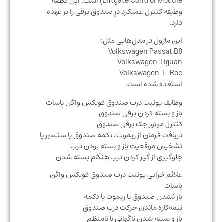
Liftgate Control Module) است. این قطعه
وظیفه کنترل عملکرد درِ صندوق برقی را بر عهده
دارد.
این ماژول در مدل‌هایی مثل:
Volkswagen Passat B8
Volkswagen Tiguan
Volkswagen T‑Roc
استفاده شده است.
وظایف یونیت درب صندوق فولکس واگن پاسات
باز و بسته کردن برقی صندوق
کنترل موتور جک برقی صندوق
دریافت فرمان از ریموت، دکمه صندوق یا سنسور پا
تشخیص موقعیت باز و بسته بودن درب
جلوگیری از گیر کردن درب هنگام بسته شدن
علائم خرابی یونیت درب صندوق فولکس واگن
پاسات
باز نشدن صندوق با ریموت یا دکمه
نیمه‌کاره ماندن حرکت درب صندوق
باز و بسته شدن ناگهانی یا نامنظم