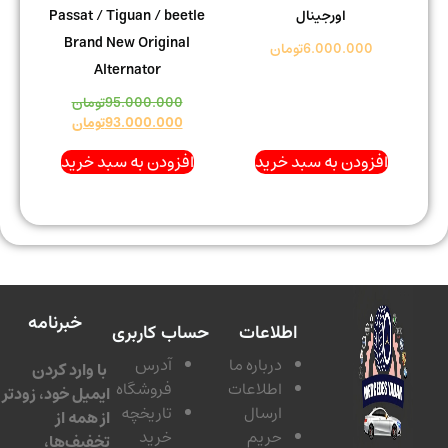
اورجینال
Passat / Tiguan / beetle
Brand New Original
6.000.000
تومان
Alternator
95.000.000
تومان
93.000.000
تومان
افزودن به سبد خرید
افزودن به سبد خرید
خبرنامه
اطلاعات
حساب کاربری
درباره ما
آدرس
با وارد کردن
اطلاعات
فروشگاه
ایمیل خود، زودتر
ارسال
تاریخچه
از همه از
حریم
خرید
تخفیف‌ها،