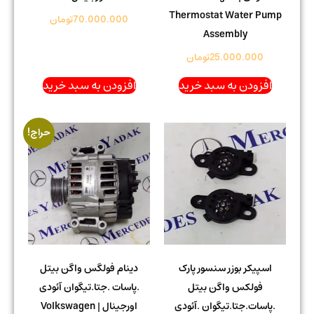
Thermostat Water Pump
70.000.000
تومان
Assembly
25.000.000
تومان
افزودن به سبد خرید
افزودن به سبد خرید
حراج!
اسپیکر بوزر سنسور پارک
دینام فولگس واگن بیتل
فولکس واگن بیتل
.پاسات .جتا.تیگوان آئودی
.پاسات.جتا.تیگوان .آئودی
اورجینال | Volkswagen