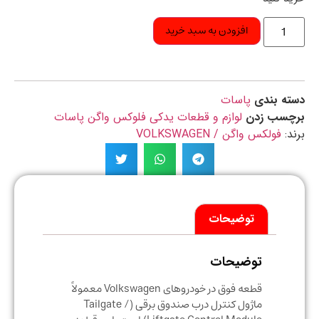
افزودن به سبد خرید
ه بندی
پاسات
چسب زدن
لوازم و قطعات یدکی فلوکس واگن پاسات
د:
فولکس واگن / VOLKSWAGEN
توضیحات
توضیحات
قطعه فوق در خودروهای Volkswagen معمولاً
ماژول کنترل درب صندوق برقی (Tailgate /