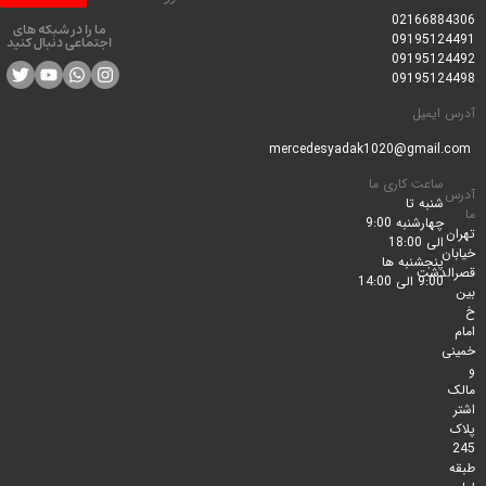
0216688
ما را در شبکه های
0919512
اجتماعی دنبال کنید
0919512
0919512
ایمیل
ساعت کاری ما
شنبه تا
چهارشنبه 9:00
الی 18:00
پنجشنبه ها
لدشت
9:00 الی 14:00