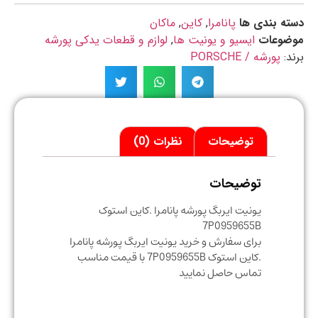
ه بندی ها
پانامرا
,
کاین
,
ماکان
ضوعات
ایسیو و یونیت ها
,
لوازم و قطعات یدکی پورشه
د:
پورشه / PORSCHE
توضیحات
نظرات (0)
توضیحات
یونیت ایربگ پورشه پانامرا .کاین استوک
7P0959655B
برای سفارش و خرید یونیت ایربگ پورشه پانامرا
.کاین استوک 7P0959655B با قیمت مناسب
تماس حاصل نمایید