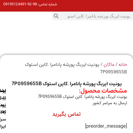
98-92-09195124491
شماره تماس:
0
ت
/
/ یونیت ایربگ پورشه پانامرا .کاین استوک
ه
ماکان
7P095965
یونیت ایربگ پورشه پانامرا .کاین استوک 7P0959655B
خصات محصول:
ارسال
اصالت
پشتیبانی
ت ایربگ پورشه پانامرا .کاین استوک 7P0959655B
با
اصل
(واتس
ال به سراسر کشور
آپ)
بودن
پست
به
کالا
تماس بگیرید
سراسر
ایران