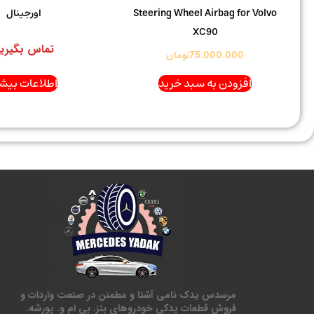
Steering Wheel Airbag for Volvo
اورجینال
XC90
تماس بگیری
75.000.000
تومان
افزودن به سبد خرید
اطلاعات بیشت
مرسدس یدک نامی آشنا و مطمئن در صنعت واردات و
فروش قطعات یدکی خودروهای بنز. بی ام و. پورشه.