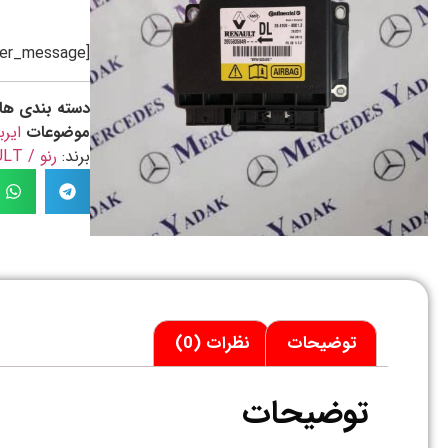
[preorder_message]
دسته بندی ها
موضوعات
ایر
برند:
رنو / RENAULT
توضیحات
نظرات (0)
توضیحات