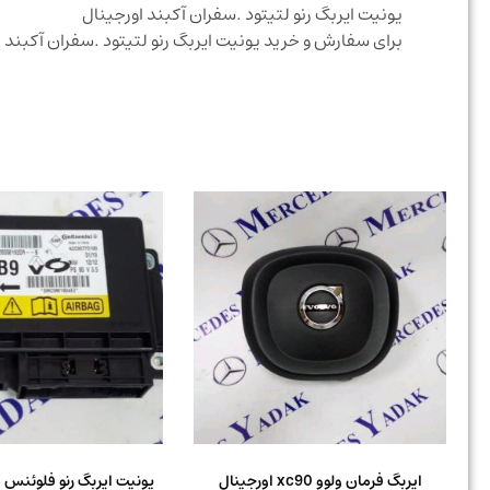
یونیت ایربگ رنو لتیتود .سفران آکبند اورجینال
برای سفارش و خرید یونیت ایربگ رنو لتیتود .سفران آکبند
ایربگ فرمان ولوو xc90 اورجینال
یونیت ایربگ رنو فلوئنس .