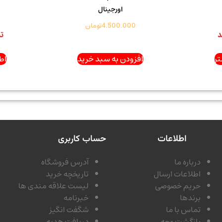
اورجینال
4.500.000
تومان
د
ت
ر
افزودن به سبد خرید
اط
اطلاعات
حساب کاربری
درباره ما
آدرس فروشگاه
اطلاعات ارسال
تاریخچه خرید
حریم خصوصی
لیست علاقه مندی ها
برندها
خبرنامه
تماس با ما
شگفت انگیز
بازگشت وجه
دریافت هدیه