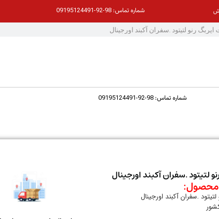
98-92-09195124491
شماره تماس:
ش
98-92-09195124491
شماره تماس:
نو لتیتود .سفران آکبند اورجینال
حصول:
لتیتود .سفران آکبند اورجینال
کشور