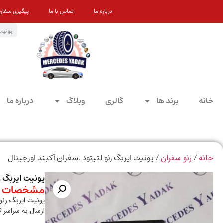
درباره ما
تماس با ما
پیگیری سفار
خانه
برند ها
گالری
وبلاگ
درباره ما
/
/ یونیت ایربگ رنو لتیتود .سفران آکبند اورجینال
خانه
رنو سفران
یونیت ایربگ ر
مشخصات م
یونیت ایربگ رنو 
ارسال به سراسر 