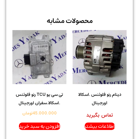
محصولات مشابه
دینام رنو فلوئنس .اسکالا
تی سی یو TCU رنو فلوئنس
اورجینال
.اسکالا.سفران اورجینال
45.000.000
تومان
تماس بگیرید
اطلاعات بیشتر
افزودن به سبد خرید