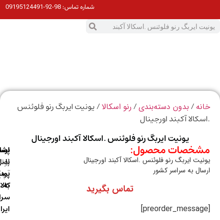
98-92-09195124491
شماره تماس:
0
ت
/
/
/ یونیت ایربگ رنو فلوئنس
ه
بدون دسته‌بندی
رنو اسکالا
کالا آکبند اورجینال
یونیت ایربگ رنو فلوئنس .اسکالا آکبند اورجینال
خصات محصول:
ارسال
اصالت
پشتیبانی
یت ایربگ رنو فلوئنس .اسکالا آکبند اورجینال
با
اصل
(واتس
ال به سراسر کشور
آپ)
بودن
پست
به
کالا
تماس بگیرید
سراسر
ایران