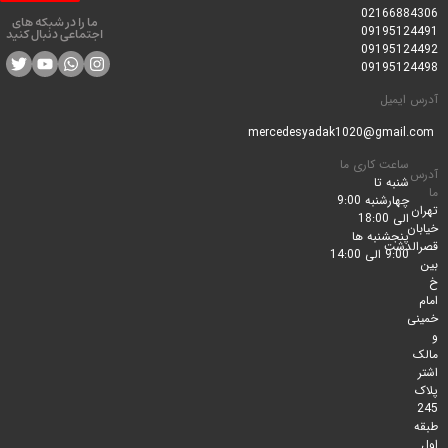
0216688
ما را در شبکه های
0919512
اجتماعی دنبال کنید
0919512
0919512
ایمیل
ساعت کاری ما
شنبه تا
چهارشنبه 9:00
الی 18:00
پنجشنبه ها
لدشت
9:00 الی 14:00