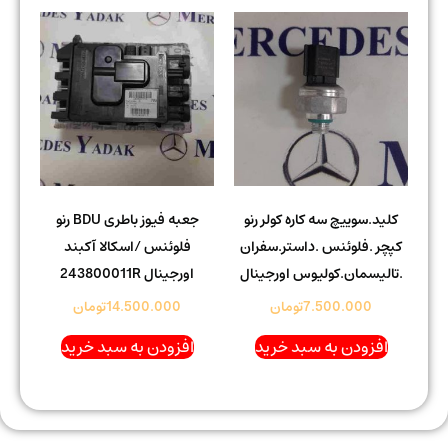
کلید.سوییچ سه کاره کولر رنو
جعبه فیوز باطری BDU رنو
کپچر .فلوئنس .داستر.سفران
فلوئنس /اسکالا آکبند
.تالیسمان.کولیوس اورجینال
اورجینال 243800011R
7.500.000
تومان
14.500.000
تومان
افزودن به سبد خرید
افزودن به سبد خرید