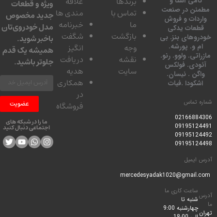
برندها
علاقه
امی آشنا و
ویژه و قطعات
ئن در صنعت
تماس با
مندی ها
جدید مخصوص
دات و فروش
ما
خبرنامه
مدل خودروی‌تان
عات یدکی
بازگشت
شگفت
وهای بنز. بی
باخبر شوید.
 و. پورشه.
وجه
انگیز
همیشه یک قدم
تی. ولوو. رنو.
نقشه
دریافت
جلوتر باشید.
ودی. فولکس
سایت
هدیه
گن . نیسان.
همکاری
کودا .فیات
در
 تماس
عضویت
فروشگاه
0216688
ما را در شبکه های
0919512
اجتماعی دنبال کنید
0919512
0919512
ایمیل
ساعت کاری ما
شنبه تا
چهارشنبه 9:00
الی 18:00