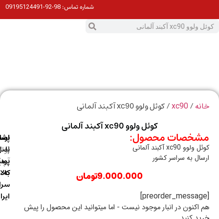
98-92-09195124491
شماره تماس:
0
ت
/
/ کوئل ولوو xc90 آکبند آلمانی
ه
xc90
کوئل ولوو xc90 آکبند آلمانی
خصات محصول:
ارسال
اصالت
پشتیبانی
و xc90 آکبند آلمانی
با
اصل
(واتس
ال به سراسر کشور
آپ)
بودن
پست
به
کالا
9.000.000
تومان
سراسر
ایران
اکنون در انبار موجود نیست - اما میتوانید این محصول را پیش
د کنید