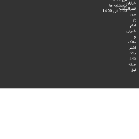
پنجشنبه ها
لدشت
9:00 الی 14:00