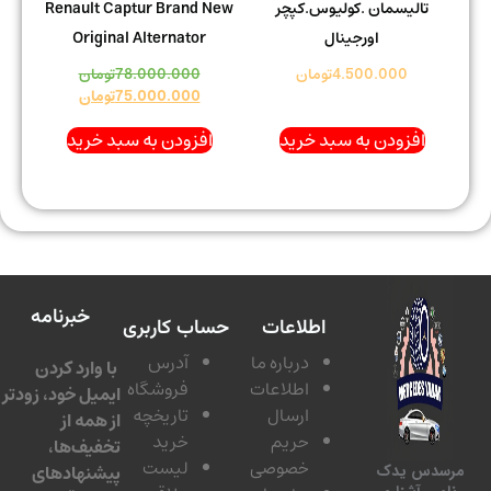
تالیسمان .کولیوس.کپچر
Renault Captur Brand New
اورجینال
Original Alternator
4.500.000
تومان
78.000.000
تومان
75.000.000
تومان
افزودن به سبد خرید
افزودن به سبد خرید
خبرنامه
اطلاعات
حساب کاربری
درباره ما
آدرس
با وارد کردن
اطلاعات
فروشگاه
ایمیل خود، زودتر
ارسال
تاریخچه
از همه از
حریم
خرید
تخفیف‌ها،
خصوصی
لیست
پیشنهادهای
سدس یدک