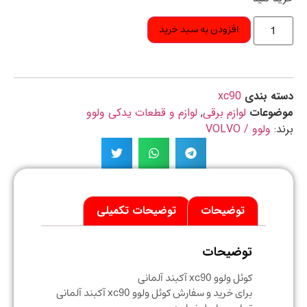
افزودن به سبد خرید
ه بندی
xc90
ضوعات
لوازم برقی
,
لوازم و قطعات یدکی ولوو
د:
ولوو / VOLVO
توضیحات
توضیحات تکمیلی
توضیحات
کوئل ولوو xc90 آکبند آلمانی
برای خرید و سفارش کوئل ولوو xc90 آکبند آلمانی