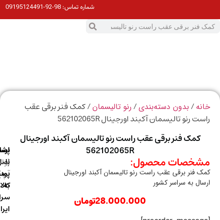
98-92-09195124491
شماره تماس:
0
ت
/
/
/ کمک فنر برقی عقب
ه
بدون دسته‌بندی
رنو تالیسمان
 رنو تالیسمان آکبند اورجینال 562102065R
کمک فنر برقی عقب راست رنو تالیسمان آکبند اورجینال
562102065R
ارسال
اصالت
پشتیبانی
خصات محصول:
با
اصل
(واتس
 فنر برقی عقب راست رنو تالیسمان آکبند اورجینال
آپ)
بودن
پست
ال به سراسر کشور
به
کالا
سراسر
28.000.000
تومان
ایران