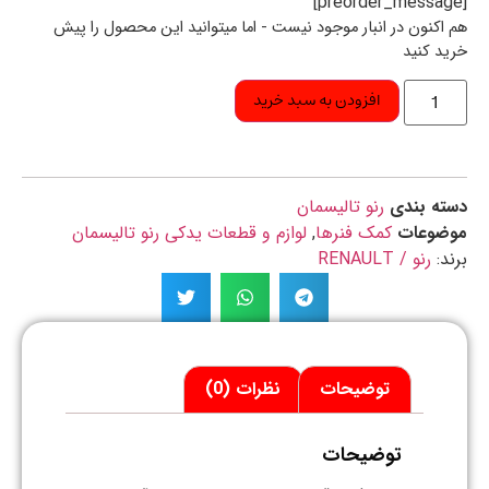
اکنون در انبار موجود نیست - اما میتوانید این محصول را پیش
د کنید
افزودن به سبد خرید
ه بندی
رنو تالیسمان
ضوعات
کمک فنرها
,
لوازم و قطعات یدکی رنو تالیسمان
د:
رنو / RENAULT
توضیحات
نظرات (0)
توضیحات