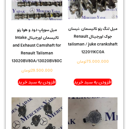
میل لنگ رنو تالیسمان .نیسان
میل سوپاپ دود و هوا رنو
جوک اورجینال Renault
تالیسمان اورجینال Intake
talisman / juke crankshaft
and Exhaust Camshaft for
122011KC0A
Renault Talisman
13020BV80A/13020BV80C
75.000.000
تومان
29.500.000
تومان
افزودن به سبد خرید
افزودن به سبد خرید