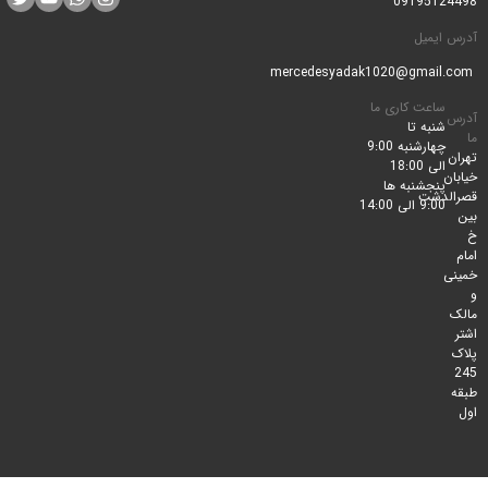
0919512
ایمیل
ساعت کاری ما
شنبه تا
چهارشنبه 9:00
الی 18:00
پنجشنبه ها
لدشت
9:00 الی 14:00