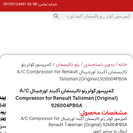
98-92-09195124491
شماره تماس:
0
ت
/
/
/ کمپرسور کولر رنو
ه
بدون دسته‌بندی
رنو تالیسمان
تالیسمان آکبند اورجینال A/C Compressor for Renault
Talisman (Original) 926004P
کمپرسور کولر رنو تالیسمان آکبند اورجینال A/C
Compressor for Renault Talisman (Original)
ارسال
اصالت
پشتیبانی
با
اصل
(واتس
926004PB0A
خصات محصول:
آپ)
بودن
پست
به
کالا
کمپرسور کولر رنو تالیسمان آکبند اورجینال A/C Compressor for
Renault Talisman (Original) 926004P
سراسر
ال به سراسر کشور