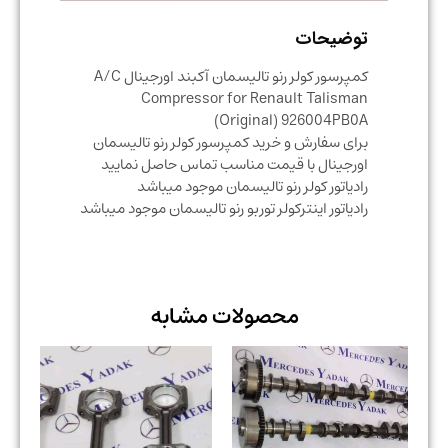
توضیحات
کمپرسور کولر رنو تالیسمان آکبند اورجینال A/C
Compressor for Renault Talisman
(Original) 926004PB0A
برای سفارش و خرید کمپرسور کولر رنو تالیسمان
اورجینال با قیمت مناسب تماس حاصل نمایید
رادیاتور کولر رنو تالیسمان موجود میباشد
رادیاتور اینترکولر توربو رنو تالیسمان موجود میباشد
محصولات مشابه