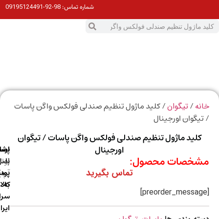
98-92-09195124491
شماره تماس:
0
ت
/
/ کلید ماژول تنظیم صندلی فولکس واگن پاسات
ه
تیگوان
یگوان اورجینال
کلید ماژول تنظیم صندلی فولکس واگن پاسات / تیگوان
اورجینال
ارسال
اصالت
پشتیبانی
خصات محصول:
با
اصل
(واتس
تماس بگیرید
آپ)
بودن
پست
به
کالا
سراسر
ایران