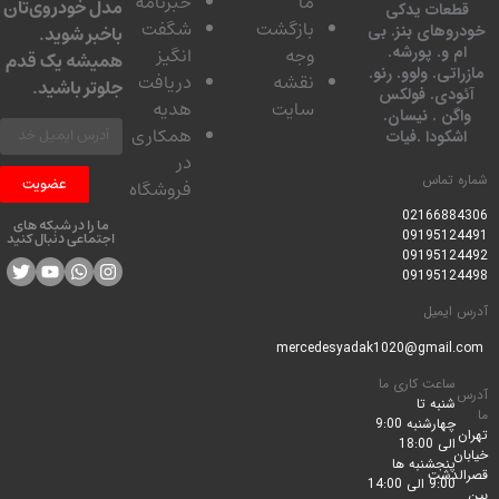
ما
خبرنامه
مدل خودروی‌تان
عات یدکی
بازگشت
شگفت
وهای بنز. بی
باخبر شوید.
 و. پورشه.
وجه
انگیز
همیشه یک قدم
تی. ولوو. رنو.
نقشه
دریافت
جلوتر باشید.
ودی. فولکس
سایت
هدیه
گن . نیسان.
همکاری
کودا .فیات
در
 تماس
عضویت
فروشگاه
0216688
ما را در شبکه های
0919512
اجتماعی دنبال کنید
0919512
0919512
ایمیل
ساعت کاری ما
شنبه تا
چهارشنبه 9:00
الی 18:00
پنجشنبه ها
لدشت
9:00 الی 14:00