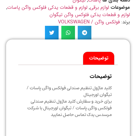
ه بندی ها
پاسات
,
تیگوان
ضوعات
لوازم برقی
,
لوازم و قطعات یدکی فلوکس واگن پاسات
,
زم و قطعات یدکی فلوکس واگن تیگوان
د:
فولکس واگن / VOLKSWAGEN
توضیحات
توضیحات
کلید ماژول تنظیم صندلی فولکس واگن پاسات /
تیگوان اورجینال
برای خرید و سفارش کلید ماژول تنظیم صندلی
فولکس واگن پاسات / تیگوان اورجینال با شرکت
مرسدس یدک تماس حاصل نمایید