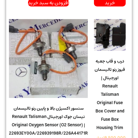
خرید
افزودن به سبد خرید
درب و قاب جعبه
فیوز رنو تالیسمان
اورجینال |
Renault
Talisman
Original Fuse
سنسور اکسیژن بالا و پایین رنو تالیسمان
Box Cover and
نیسان جوک اورجینال Renault Talisman
Fuse Box
Original Oxygen Sensor (O2 Sensor) |
Housing Trim
22693EY00A/226939198R/226A44171R