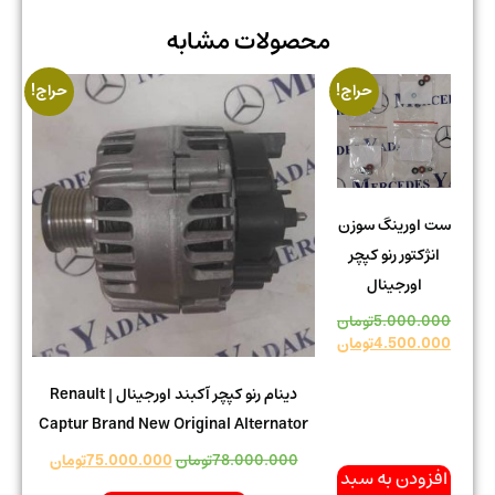
محصولات مشابه
حراج!
حراج!
ست اورینگ سوزن
انژکتور رنو کپچر
اورجینال
5.000.000
تومان
4.500.000
تومان
دینام رنو کپچر آکبند اورجینال | Renault
Captur Brand New Original Alternator
78.000.000
تومان
75.000.000
تومان
افزودن به سبد