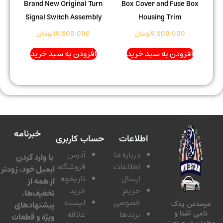
Brand New Original Turn
Box Cover and Fuse Box
Signal Switch Assembly
Housing Trim
9.500.000
تومان
19.500.000
تومان
افزودن به سبد خرید
افزودن به سبد خرید
خبرنامه
اطلاعات
حساب کاربری
درباره ما
آدرس
با وارد کردن
اطلاعات
فروشگاه
ایمیل خود، زودتر
ارسال
تاریخچه
از همه از
حریم
خرید
تخفیف‌ها،
خصوصی
لیست
پیشنهادهای
سدس یدک
برندها
علاقه
امی آشنا و
ویژه و قطعات
ئن در صنعت