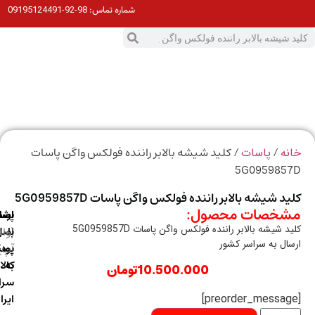
98-92-09195124491
شماره تماس:
0
ت
/
/ کلید شیشه بالابر راننده فولکس واگن پاسات
ه
پاسات
5G095985
د شیشه بالابر راننده فولکس واگن پاسات 5G0959857D
خصات محصول:
ارسال
اصالت
پشتیبانی
 شیشه بالابر راننده فولکس واگن پاسات 5G0959857D
با
اصل
(واتس
ال به سراسر کشور
آپ)
بودن
پست
به
کالا
10.500.000
تومان
سراسر
ایران