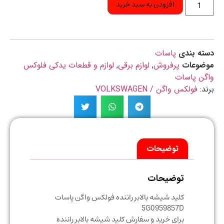
افزودن به سبد خرید
ه بندی
پاسات
ضوعات
پرفروش
,
لوازم برقی
,
لوازم و قطعات یدکی فلوکس
ن پاسات
د:
فولکس واگن / VOLKSWAGEN
توضیحات
توضیحات
کلید شیشه بالابر راننده فولکس واگن پاسات
5G0959857D
برای خرید و سفارش کلید شیشه بالابر راننده