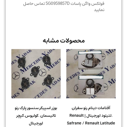
فولکس واگن پاسات 5G0959857D تماس حاصل
نمایید
محصولات مشابه
آفتامات دینام رنو سفران
بوزر اسپیکر سنسور پارک رنو
.لتیتود اورجینال | Renault
تالیسمان .کولیوس.کپچر
Safrane / Renault Latitude
اورجینال