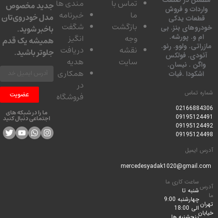
تماس با
مندی ها
جدید مخصوص
دات و فروش
ما
خبرنامه
مدل خودروی‌تان
عات یدکی
بازگشت
شگفت
وهای بنز. بی
باخبر شوید.
 و. پورشه.
وجه
انگیز
همیشه یک قدم
تی. ولوو. رنو.
نقشه
دریافت
جلوتر باشید.
ودی. فولکس
سایت
هدیه
گن . نیسان.
همکاری
کودا .فیات
در
 تماس
عضویت
فروشگاه
0216688
ما را در شبکه های
0919512
اجتماعی دنبال کنید
0919512
0919512
ایمیل
ساعت کاری ما
شنبه تا
چهارشنبه 9:00
الی 18:00
پنجشنبه ها