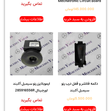
Mechatronic Circuit Board
تماس بگیرید
145.000.000
تومان
افزودن به سبد خرید
اطلاعات بیشتر
دکمه فلاشر و قفل درب رنو
ایموبلایزر رنو سیمبل آکبند
سیمبل آکبند
اورجینال 285916556R
5.500.000
تومان
تماس بگیرید
افزودن به سبد خرید
اطلاعات بیشتر