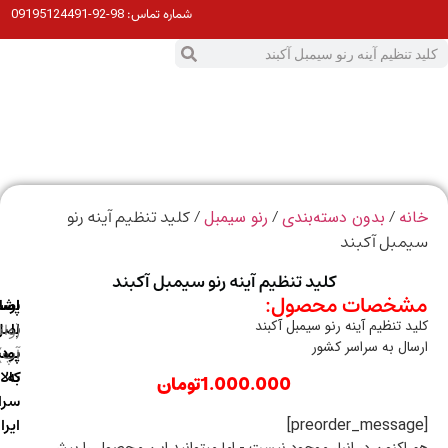
98-92-09195124491
شماره تماس:
0
ت
/
/
/ کلید تنظیم آینه رنو
ه
بدون دسته‌بندی
رنو سیمبل
مبل آکبند
کلید تنظیم آینه رنو سیمبل آکبند
خصات محصول:
ارسال
اصالت
پشتیبانی
د تنظیم آینه رنو سیمبل آکبند
با
اصل
(واتس
ال به سراسر کشور
آپ)
بودن
پست
به
کالا
1.000.000
تومان
سراسر
ایران