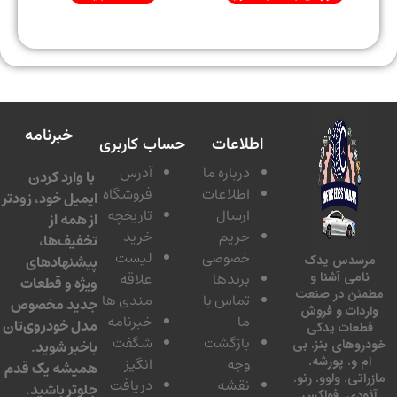
خبرنامه
اطلاعات
حساب کاربری
درباره ما
آدرس
با وارد کردن
اطلاعات
فروشگاه
ایمیل خود، زودتر
ارسال
تاریخچه
از همه از
حریم
خرید
تخفیف‌ها،
خصوصی
لیست
پیشنهادهای
سدس یدک
برندها
علاقه
امی آشنا و
ویژه و قطعات
ئن در صنعت
تماس با
مندی ها
جدید مخصوص
دات و فروش
ما
خبرنامه
مدل خودروی‌تان
عات یدکی
بازگشت
شگفت
وهای بنز. بی
باخبر شوید.
 و. پورشه.
وجه
انگیز
همیشه یک قدم
تی. ولوو. رنو.
نقشه
دریافت
جلوتر باشید.
ودی. فولکس