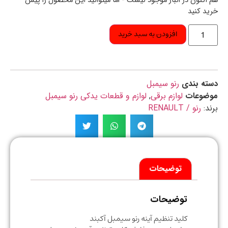
اکنون در انبار موجود نیست - اما میتوانید این محصول را پیش
د کنید
افزودن به سبد خرید
ه بندی
رنو سیمبل
ضوعات
لوازم برقی
,
لوازم و قطعات یدکی رنو سیمبل
د:
رنو / RENAULT
توضیحات
توضیحات
کلید تنظیم آینه رنو سیمبل آکبند