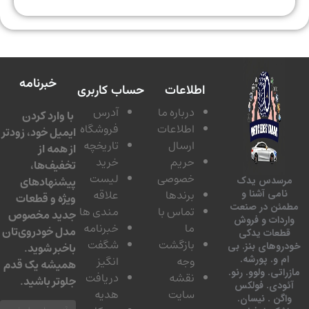
خبرنامه
اطلاعات
حساب کاربری
درباره ما
آدرس
با وارد کردن
اطلاعات
فروشگاه
ایمیل خود، زودتر
ارسال
تاریخچه
از همه از
حریم
خرید
تخفیف‌ها،
خصوصی
لیست
پیشنهادهای
سدس یدک
برندها
علاقه
امی آشنا و
ویژه و قطعات
ئن در صنعت
تماس با
مندی ها
جدید مخصوص
دات و فروش
ما
خبرنامه
مدل خودروی‌تان
عات یدکی
بازگشت
شگفت
وهای بنز. بی
باخبر شوید.
 و. پورشه.
وجه
انگیز
همیشه یک قدم
تی. ولوو. رنو.
نقشه
دریافت
جلوتر باشید.
ودی. فولکس
سایت
هدیه
گن . نیسان.