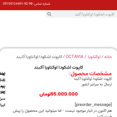
98-92-09195124491
شماره تماس:
0
ت
/
/ کاپوت اشکودا اوکتاویا آکبند
ه
اوکتاویا / OCTAVIA
کاپوت اشکودا اوکتاویا آکبند
خصات محصول:
ارسال
اصالت
پشتیبانی
وت اشکودا اوکتاویا آکبند
با
اصل
(واتس
ال به سراسر کشور
آپ)
بودن
پست
به
کالا
95.000.000
تومان
سراسر
ایران
اکنون در انبار موجود نیست - اما میتوانید این محصول را پیش
د کنید