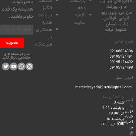
بازگشت
شگفت
وهای بنز. بی
باخبر شوید.
 و. پورشه.
وجه
انگیز
همیشه یک قدم
تی. ولوو. رنو.
نقشه
دریافت
جلوتر باشید.
ودی. فولکس
سایت
هدیه
گن . نیسان.
همکاری
کودا .فیات
در
 تماس
عضویت
فروشگاه
0216688
ما را در شبکه های
0919512
اجتماعی دنبال کنید
0919512
0919512
ایمیل
ساعت کاری ما
شنبه تا
چهارشنبه 9:00
الی 18:00
پنجشنبه ها
لدشت
9:00 الی 14:00