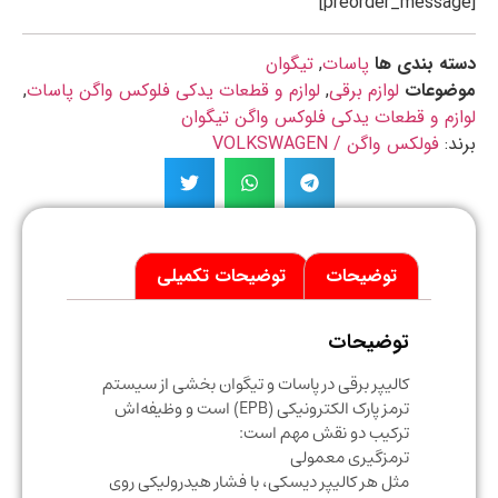
ه بندی ها
پاسات
,
تیگوان
ضوعات
لوازم برقی
,
لوازم و قطعات یدکی فلوکس واگن پاسات
,
زم و قطعات یدکی فلوکس واگن تیگوان
د:
فولکس واگن / VOLKSWAGEN
توضیحات
توضیحات تکمیلی
توضیحات
کالیپر برقی در پاسات و تیگوان بخشی از سیستم
ترمز پارک الکترونیکی (EPB) است و وظیفه‌اش
ترکیب دو نقش مهم است:
ترمزگیری معمولی
مثل هر کالیپر دیسکی، با فشار هیدرولیکی روی