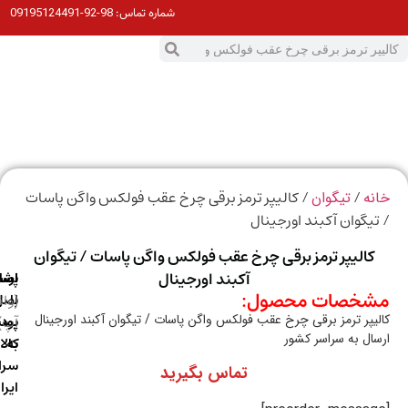
98-92-09195124491
شماره تماس:
0
ت
/
/ کالیپر ترمز برقی چرخ عقب فولکس واگن پاسات
ه
تیگوان
یگوان آکبند اورجینال
کالیپر ترمز برقی چرخ عقب فولکس واگن پاسات / تیگوان
آکبند اورجینال
ارسال
اصالت
پشتیبانی
خصات محصول:
با
اصل
(واتس
یپر ترمز برقی چرخ عقب فولکس واگن پاسات / تیگوان آکبند اورجینال
آپ)
بودن
پست
ال به سراسر کشور
به
کالا
سراسر
تماس بگیرید
ایران