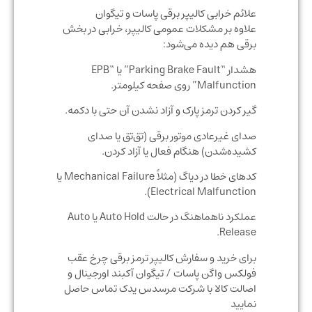
علائم خرابی کالیپر برقی پاسات و تیگوان
علاوه بر مشکلات عمومی کالیپر، خرابی در بخش
برقی هم دیده می‌شود:
هشدار “Parking Brake Fault” یا “EPB
Malfunction” روی صفحه کیلومتر.
گیر کردن ترمز پارک و آزاد نشدن آن حتی با دکمه.
صدای غیرعادی موتور برقی (تق‌تق یا صدای
کشیده‌شدن) هنگام فعال یا آزاد کردن.
کدهای خطا در دیاگ (مثلاً Mechanical Failure یا
Electrical Malfunction).
عملکرد ناهماهنگ در حالت Auto Hold یا Auto
Release.
برای خرید و سفارش کالیپر ترمز برقی چرخ عقب
فولکس واگن پاسات / تیگوان آکبند اورجینال و
اصالت کالا با شرکت مرسدس یدک تماس حاصل
نمایید