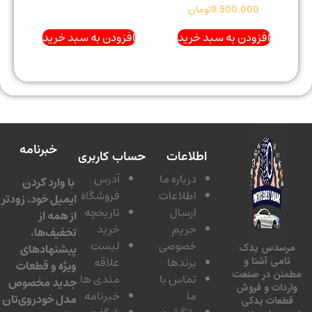
9.500.000
تومان
افزودن به سبد خرید
افزودن به سبد خرید
خبرنامه
اطلاعات
حساب کاربری
درباره ما
آدرس
با وارد کردن
اطلاعات
فروشگاه
ایمیل خود، زودتر
ارسال
تاریخچه
از همه از
حریم
خرید
تخفیف‌ها،
خصوصی
لیست
پیشنهادهای
سدس یدک
برندها
علاقه
امی آشنا و
ویژه و قطعات
ئن در صنعت
تماس با
مندی ها
جدید مخصوص
دات و فروش
ما
خبرنامه
مدل خودروی‌تان
عات یدکی