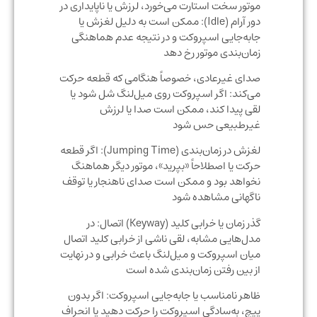
موتور سخت ‌استارت می‌خورد، لرزش یا ناپایداری در
دور آرام (Idle): ممکن است به دلیل لغزش یا
جابه‌جایی اسپروکت و در نتیجه عدم هماهنگی
زمان‌بندی موتور رخ دهد
صدای غیرعادی، خصوصاً هنگامی که قطعه حرکت
می‌کند: اگر اسپروکت روی میل‌لنگ شل شود یا
لقی پیدا کند، ممکن است صدا یا لرزش
غیرطبیعی حس شود
لغزش در زمان‌بندی (Jumping Time): اگر قطعه
حرکت یا اصطلاحاً «بپرید»، موتور دیگر هماهنگ
نخواهد بود و ممکن است صدای ناهنجار یا توقف
ناگهانی مشاهده شود
گذر زمان یا خرابی کلید (Keyway) اتصال: در
مدل‌هایی مشابه، لقی ناشی از خرابی کلید اتصال
میان اسپروکت و میل‌لنگ باعث خرابی و در نهایت
از بین رفتن زمان‌بندی شده است
ظاهر نامناسب یا جابه‌جایی اسپروکت: اگر بدون
پیچ، به‌سادگی اسپروکت را حرکت دهید یا انحراف