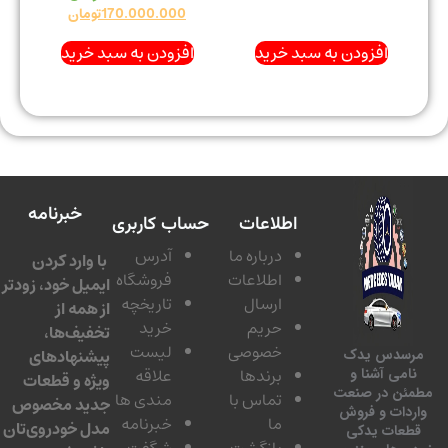
170.000.000
تومان
افزودن به سبد خرید
افزودن به سبد خرید
خبرنامه
اطلاعات
حساب کاربری
درباره ما
آدرس
با وارد کردن
اطلاعات
فروشگاه
ایمیل خود، زودتر
ارسال
تاریخچه
از همه از
حریم
خرید
تخفیف‌ها،
خصوصی
لیست
پیشنهادهای
سدس یدک
برندها
علاقه
امی آشنا و
ویژه و قطعات
ئن در صنعت
تماس با
مندی ها
جدید مخصوص
دات و فروش
ما
خبرنامه
مدل خودروی‌تان
عات یدکی