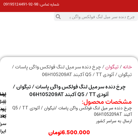
98-92-09195124491
شماره تماس:
0
ت
/
/ چرخ دنده سر میل لنگ فولکس واگن پاسات /
ه
تیگوان
/ آئودی Q5 / TT آکبند 06H105209AT
چرخ دنده سر میل لنگ فولکس واگن پاسات / تیگوان /
آئودی Q5 / TT آکبند 06H105209AT
ارسال
اصالت
پشتیبانی
خصات محصول:
با
اصل
(واتس
چرخ دنده سر میل لنگ فولکس واگن پاسات /تیگوان / آئودی Q5 / TT
آپ)
بودن
پست
06H10520
به
کالا
ال به سراسر کشور
سراسر
ایران
6.500.000
تومان