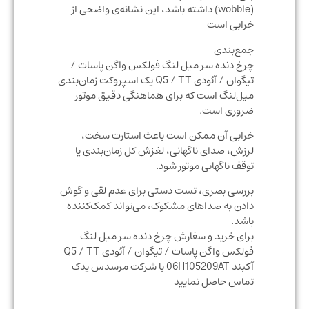
(wobble) داشته باشد، این نشانه‌ی واضحی از
خرابی است
جمع‌بندی
چرخ دنده سر میل لنگ فولکس واگن پاسات /
تیگوان / آئودی Q5 / TT یک اسپروکت زمان‌بندی
میل‌لنگ است که برای هماهنگی دقیق موتور
ضروری است.
خرابی آن ممکن است باعث استارت سخت،
لرزش، صدای ناگهانی، لغزش کل زمان‌بندی یا
توقف ناگهانی موتور شود.
بررسی بصری، تست دستی برای عدم لقی و گوش
دادن به صداهای مشکوک، می‌تواند کمک‌کننده
باشد.
برای خرید و سفارش چرخ دنده سر میل لنگ
فولکس واگن پاسات / تیگوان / آئودی Q5 / TT
آکبند 06H105209AT با شرکت مرسدس یدک
تماس حاصل نمایید