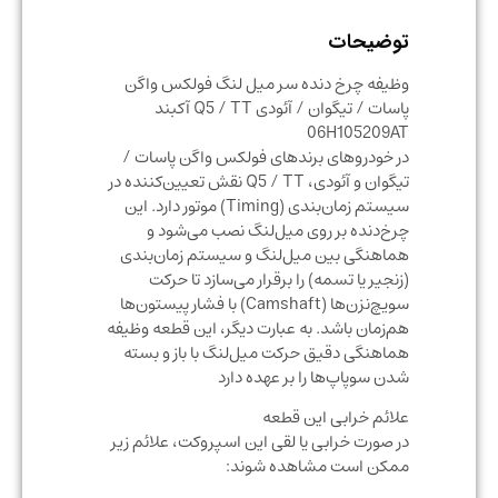
توضیحات
وظیفه چرخ دنده سر میل لنگ فولکس واگن
پاسات / تیگوان / آئودی Q5 / TT آکبند
06H105209AT
در خودروهای برندهای فولکس‌ واگن پاسات /
تیگوان و آئودی، Q5 / TT نقش تعیین‌کننده در
سیستم زمان‌بندی (Timing) موتور دارد. این
چرخ‌دنده بر روی میل‌لنگ نصب می‌شود و
هماهنگی بین میل‌لنگ و سیستم زمان‌بندی
(زنجیر یا تسمه) را برقرار می‌سازد تا حرکت
سویچ‌نزن‌ها (Camshaft) با فشار پیستون‌ها
هم‌زمان باشد. به عبارت دیگر، این قطعه وظیفه
هماهنگی دقیق حرکت میل‌لنگ با باز و بسته
شدن سوپاپ‌ها را بر عهده دارد
علائم خرابی این قطعه
در صورت خرابی یا لقی این اسپروکت، علائم زیر
ممکن است مشاهده شوند: