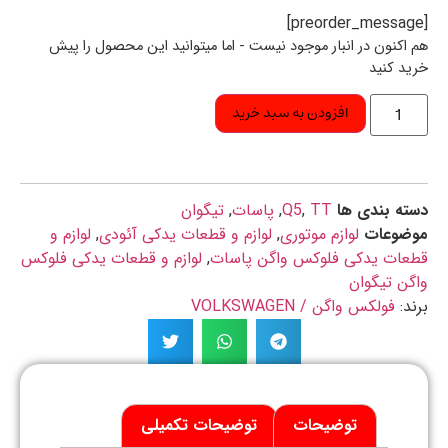
اکنون در انبار موجود نیست - اما میتوانید این محصول را پیش
د کنید
افزودن به سبد خرید
ه بندی ها
TT
,
Q5
,
پاسات
,
تیگوان
ضوعات
لوازم موتوری
,
لوازم و قطعات یدکی آئودی
,
لوازم و
عات یدکی فلوکس واگن پاسات
,
لوازم و قطعات یدکی فلوکس
ن تیگوان
د:
فولکس واگن / VOLKSWAGEN
توضیحات
توضیحات تکمیلی