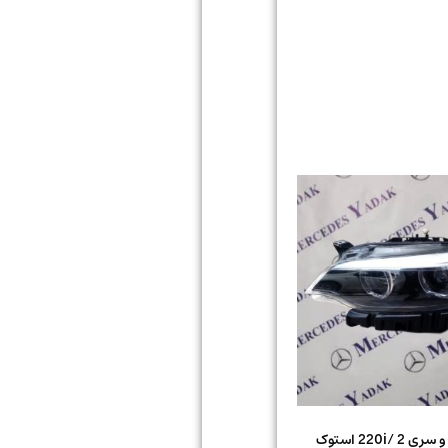
چراغ بی ام و سری 2 /220i استوک