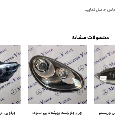
تماس حاصل نمایید
محصولات مشابه
رن توریسمو
چراغ جلو راست پورشه کاین استوک