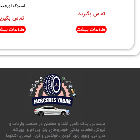
استوک اورجینا
تماس بگیرید
تماس بگیری
اطلاعات بیشتر
اطلاعات بیشت
مرسدس یدک نامی آشنا و مطمئن در صنعت واردات و
فروش قطعات یدکی خودروهای بنز. بی ام و. پورشه.
مازراتی. ولوو. رنو. آئودی. فولکس واگن . نیسان. اشکودا