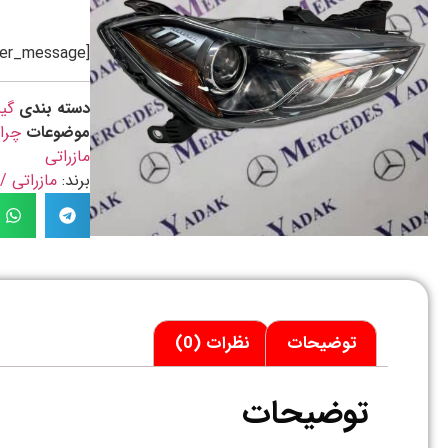
[preorder_message]
دسته بندی
گی
موضوعات
چرا
مازراتی
برند:
مازراتی / ASERATI
توضیحات
نظرات (0)
توضیحات