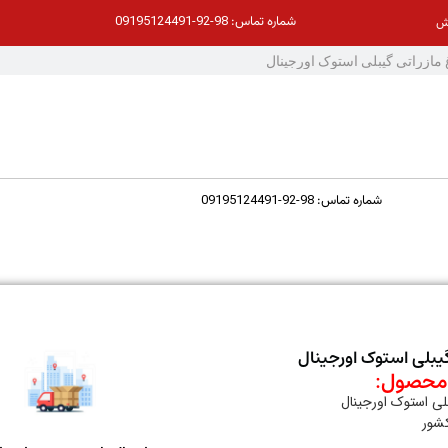
98-92-09195124491
شماره تماس:
ش
98-92-09195124491
شماره تماس:
گیبلی استوک اورجینال
حصول:
لی استوک اورجینال
کشور