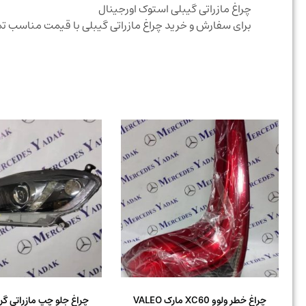
چراغ مازراتی گیبلی استوک اورجینال
برای سفارش و خرید چراغ مازراتی گیبلی با قیمت مناسب 
چراغ خطر ولوو XC60 مارک VALEO
چراغ جلو چپ مازراتی گ