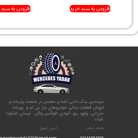
افزودن به سبد خرید
افزودن به سبد 
مرسدس یدک نامی آشنا و مطمئن در صنعت واردات و
فروش قطعات یدکی خودروهای بنز. بی ام و. پورشه.
مازراتی. ولوو. رنو. آئودی. فولکس واگن . نیسان. اشکودا
.فیات
شماره تماس
آدرس ایمیل