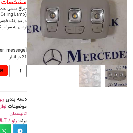
مشخصات م
 Ceiling Lamp)
در دو رنگ طوسی
ارسال به سراسر 
[preorder_message]
21 در انبار
اف
دسته بندی
رنو
موضوعات
لوا
تالیسمان
برند:
رنو / RENAULT