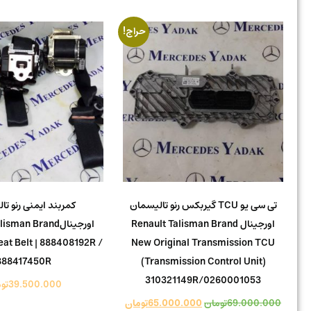
حراج!
تی سی یو TCU گیربکس رنو تالیسمان
کمربند ایمنی رنو تا
اورجینال Renault Talisman Brand
اورجینالman Brand
eat Belt | 888408192R /
New Original Transmission TCU
888417450R
(Transmission Control Unit)
310321149R/0260001053
39.500.000
تو
69.000.000
تومان
65.000.000
تومان