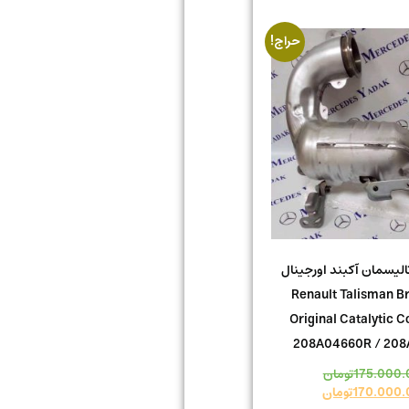
حراج!
 تالیسمان آکبند اورجینال
Renault Talisman B
Original Catalytic C
208A04660R / 208
175.000.
تومان
170.000.
تومان