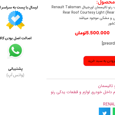
حصول:
ارسال با پست به سراسر ا
چراغ سقفی عقب رنو تالیسمان اورجینال Renault Talisman
Rear Roof Courtesy Light (Rear
 و مشکی موجود میباشد
کشور
5.500.000
تومان
اصالت اصل بودن کالا
زودن به سبد خرید
پشتیبانی
(واتس آپ)
 تالیسمان
زم داخل خودرو
,
لوازم و قطعات یدکی رنو