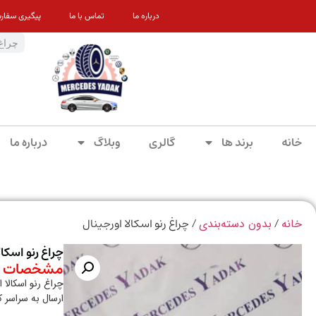
درباره ما
تماس با ما
پیگیری سفار
خانه
برند ها
گالری
وبلاگ
درباره ما
/
/ چراغ رنو اسکالا اورجینال
خانه
بدون دسته‌بندی
چراغ رنو اسکال
مشخصات م
چراغ رنو اسکالا ا
ارسال به سراسر 