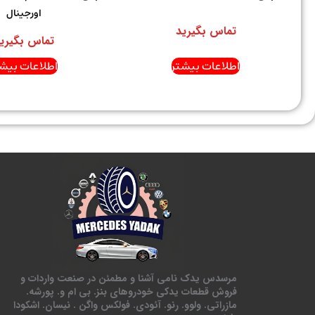
اورجینال
تماس بگیرید
تماس بگیری
اطلاعات بیشتر
اطلاعات بیشت
مرسدس یدک نامی آشنا و مطمئن در صنعت واردات و
فروش قطعات یدکی خودروهای بنز. بی ام و. پورشه.
مازراتی. ولوو. رنو. آئودی. فولکس واگن . نیسان. اشکودا