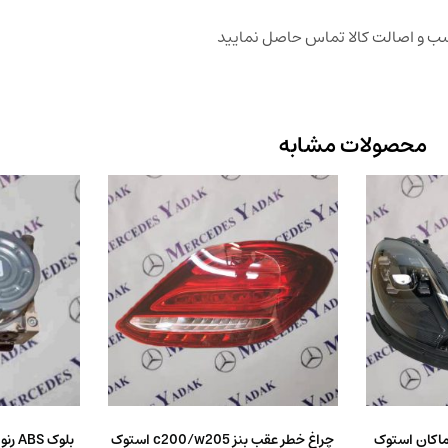
اسب و اصالت کالا تماس حاصل نمایید
محصولات مشابه
PD پورشه ماکان استوک
چراغ خطر عقب بنز c200/w205 استوک
بلوک