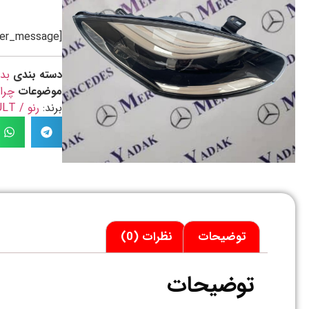
[preorder_message]
دسته بندی
بد
موضوعات
چرا
برند:
رنو / RENAULT
توضیحات
نظرات (0)
توضیحات