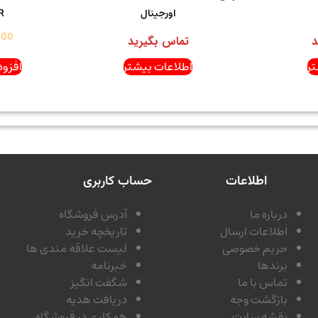
اورجینال
R
000
د
تماس بگیرید
ر
اطلاعات بیشتر
افزود
اطلاعات
حساب کاربری
درباره ما
آدرس فروشگاه
اطلاعات ارسال
تاریخچه خرید
حریم خصوصی
لیست علاقه مندی ها
برندها
خبرنامه
تماس با ما
شگفت انگیز
بازگشت وجه
دریافت هدیه
نقشه سایت
همکاری در فروشگاه