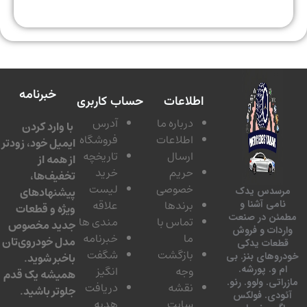
خبرنامه
اطلاعات
حساب کاربری
درباره ما
آدرس
با وارد کردن
اطلاعات
فروشگاه
ایمیل خود، زودتر
ارسال
تاریخچه
از همه از
حریم
خرید
تخفیف‌ها،
خصوصی
لیست
پیشنهادهای
سدس یدک
برندها
علاقه
امی آشنا و
ویژه و قطعات
ئن در صنعت
تماس با
مندی ها
جدید مخصوص
دات و فروش
ما
خبرنامه
مدل خودروی‌تان
عات یدکی
بازگشت
شگفت
وهای بنز. بی
باخبر شوید.
 و. پورشه.
وجه
انگیز
همیشه یک قدم
تی. ولوو. رنو.
نقشه
دریافت
جلوتر باشید.
ودی. فولکس
سایت
هدیه