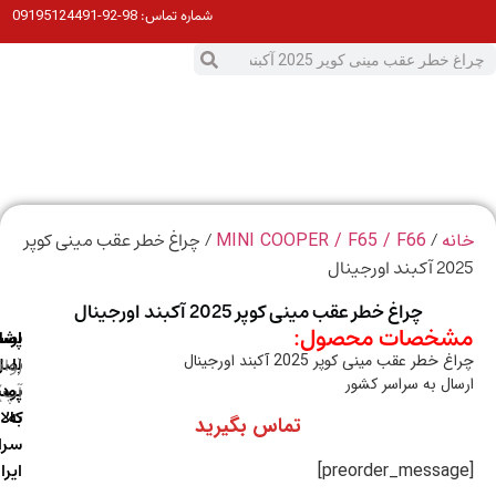
98-92-09195124491
شماره تماس:
0
ت
/
/ چراغ خطر عقب مینی کوپر
ه
MINI COOPER / F65 / F66
د اورجینال
چراغ خطر عقب مینی کوپر 2025 آکبند اورجینال
خصات محصول:
ارسال
اصالت
پشتیبانی
خطر عقب مینی کوپر 2025 آکبند اورجینال
با
اصل
(واتس
ال به سراسر کشور
آپ)
بودن
پست
به
کالا
تماس بگیرید
سراسر
ایران