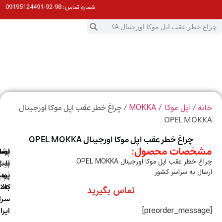
98-92-09195124491
شماره تماس:
0
ت
/
/ چراغ خطر عقب اپل موکا اورجینال
ه
اپل موکا / MOKKA
OPEL MOK
چراغ خطر عقب اپل موکا اورجینال OPEL MOKKA
خصات محصول:
ارسال
اصالت
پشتیبانی
 خطر عقب اپل موکا اورجینال OPEL MOKKA
با
اصل
(واتس
ال به سراسر کشور
آپ)
بودن
پست
به
کالا
تماس بگیرید
سراسر
ایران