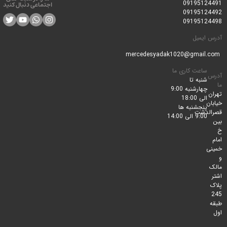
0919512
اجتماعی دنبال کنید
0919512
0919512
ایمیل
ساعت کاری ما
شنبه تا
چهارشنبه 9:00
الی 18:00
پنجشنبه ها
لدشت
9:00 الی 14:00