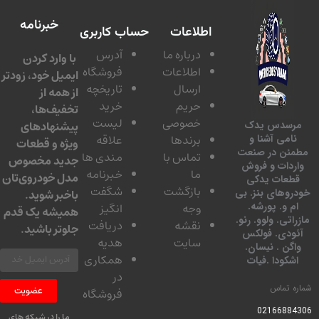
خبرنامه
اطلاعات
حساب کاربری
درباره ما
آدرس
با وارد کردن
اطلاعات
فروشگاه
ایمیل خود، زودتر
ارسال
تاریخچه
از همه از
حریم
خرید
تخفیف‌ها،
خصوصی
لیست
پیشنهادهای
سدس یدک
برندها
علاقه
امی آشنا و
ویژه و قطعات
ئن در صنعت
تماس با
مندی ها
جدید مخصوص
دات و فروش
ما
خبرنامه
مدل خودروی‌تان
عات یدکی
بازگشت
شگفت
وهای بنز. بی
باخبر شوید.
 و. پورشه.
وجه
انگیز
همیشه یک قدم
تی. ولوو. رنو.
نقشه
دریافت
جلوتر باشید.
ودی. فولکس
سایت
هدیه
گن . نیسان.
همکاری
کودا .فیات
در
 تماس
عضویت
فروشگاه
0216688
ما را در شبکه های