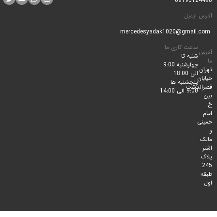
0919512
ایمیل
ساعت کاری ما
شنبه تا
چهارشنبه 9:00
الی 18:00
پنجشنبه ها
لدشت
9:00 الی 14:00