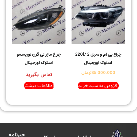
چراغ بی ام و سری 2 /220i
چراغ مازراتی گرن توریسمو
استوک اورجینال
استوک اورجینال
85.000.000
تومان
تماس بگیرید
افزودن به سبد خرید
اطلاعات بیشتر
خبرنامه