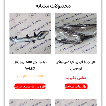
محصولات مشابه
طلق چراغ آئودی .فولکس واگن
دیلایت پژو 508 اورجینال
اورجینال
VALEO
29.000.000
تومان
تماس بگیرید
اطلاعات بیشتر
افزودن به سبد خرید