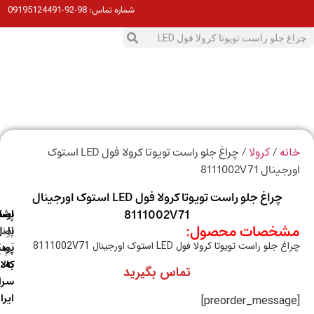
98-92-09195124491
شماره تماس:
0
ت
/
/ چراغ جلو راست تویوتا کرولا فول LED استوک
ه
کرولا
ال 8111002V71
چراغ جلو راست تویوتا کرولا فول LED استوک اورجینال
8111002V71
ارسال
اصالت
پشتیبانی
خصات محصول:
با
اصل
(واتس
لو راست تویوتا کرولا فول LED استوک اورجینال 8111002V71
آپ)
بودن
پست
به
کالا
تماس بگیرید
سراسر
ایران