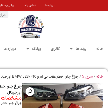
درباره ما
تماس با ما
پیگیری سفار
خانه
برند ها
گالری
وبلاگ
درباره ما
/
/ چراغ جلو .خطر عقب بی ام و BMW 528/F10 اورجینال
خانه
سری 5
اورجینال
مشخصات م
چراغ جلو .خطر عقب بی ام و