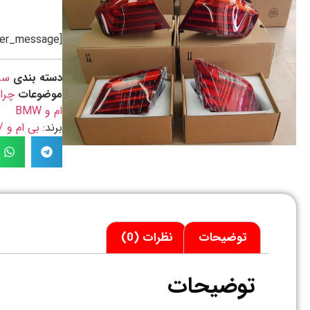
[preorder_message]
دسته بندی
سر
موضوعات
چرا
ام و BMW
برند:
بی ام و / MW
توضیحات
نظرات (0)
توضیحات