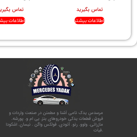
تماس بگیرید
تماس بگیری
اطلاعات بیشتر
اطلاعات بیشت
مرسدس یدک نامی آشنا و مطمئن در صنعت واردات و
فروش قطعات یدکی خودروهای بنز. بی ام و. پورشه.
مازراتی. ولوو. رنو. آئودی. فولکس واگن . نیسان. اشکودا
.فیات