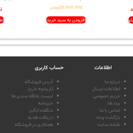
29.000.000
تومان
د
ت
ر
افزودن به سبد خرید
اط
اطلاعات
حساب کاربری
درباره ما
آدرس فروشگاه
اطلاعات ارسال
تاریخچه خرید
حریم خصوصی
لیست علاقه مندی ها
برندها
خبرنامه
تماس با ما
شگفت انگیز
بازگشت وجه
دریافت هدیه
نقشه سایت
همکاری در فروشگاه