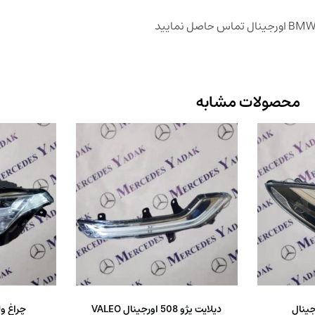
محصولات مشابه
جینال
دیلایت پژو 508 اورجینال VALEO
چراغ ولوو XC90 ا