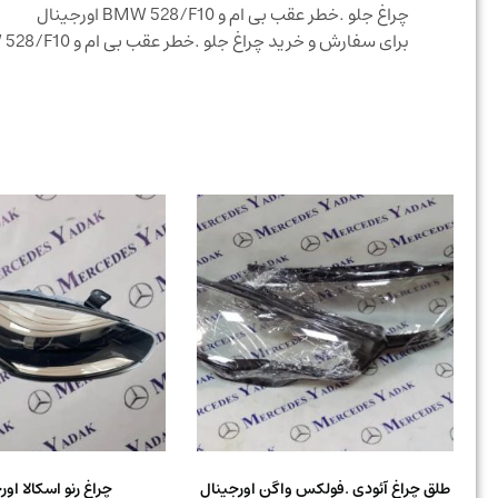
چراغ جلو .خطر عقب بی ام و BMW 528/F10 اورجینال
برای سفارش و خرید چراغ جلو .خطر عقب بی ام و BMW 528/F10 اورجینال تماس حاصل نمایید
طلق چراغ آئودی .فولکس واگن اورجینال
چراغ رنو اسکالا اور