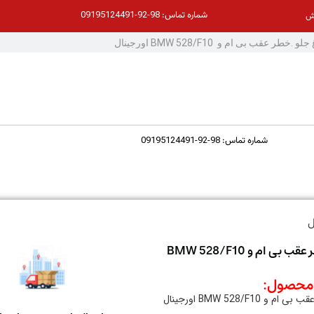
98-92-09195124491
شماره تماس:
ش
98-92-09195124491
شماره تماس:
چراغ جلو .خطر عقب بی ام و BMW 528/F10
حصول:
 BMW 528/F10 اورجینال