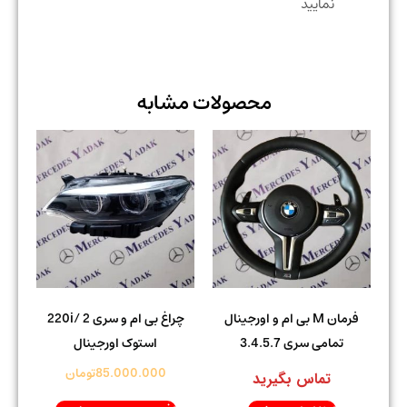
نمایید
محصولات مشابه
فرمان M بی ام و اورجینال
چراغ بی ام و سری 2 /220i
تمامی سری 3.4.5.7
استوک اورجینال
85.000.000
تومان
تماس بگیرید