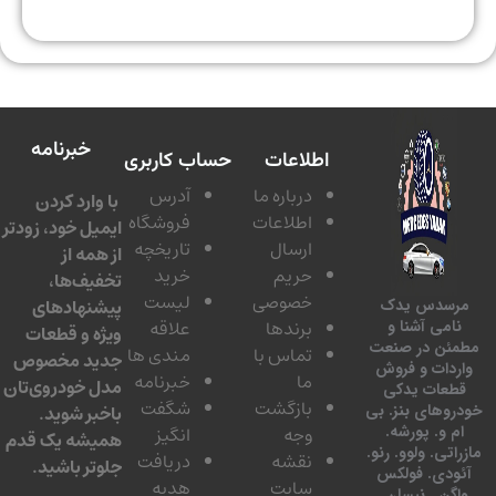
خبرنامه
اطلاعات
حساب کاربری
درباره ما
آدرس
با وارد کردن
اطلاعات
فروشگاه
ایمیل خود، زودتر
ارسال
تاریخچه
از همه از
حریم
خرید
تخفیف‌ها،
خصوصی
لیست
پیشنهادهای
سدس یدک
برندها
علاقه
امی آشنا و
ویژه و قطعات
ئن در صنعت
تماس با
مندی ها
جدید مخصوص
دات و فروش
ما
خبرنامه
مدل خودروی‌تان
عات یدکی
بازگشت
شگفت
وهای بنز. بی
باخبر شوید.
 و. پورشه.
وجه
انگیز
همیشه یک قدم
تی. ولوو. رنو.
نقشه
دریافت
جلوتر باشید.
ودی. فولکس
سایت
هدیه
گن . نیسان.