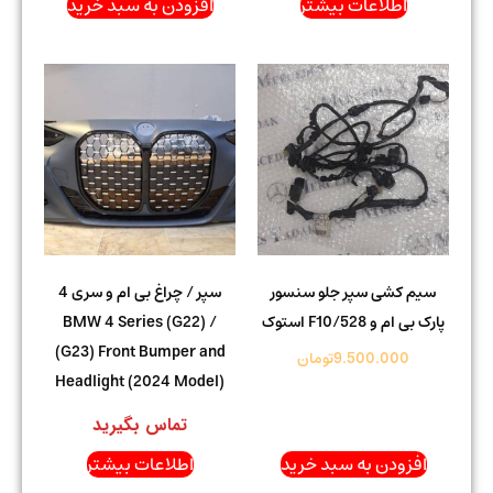
اطلاعات بیشتر
افزودن به سبد خرید
سیم کشی سپر جلو سنسور
سپر / چراغ بی ام و سری 4
پارک بی ام و 528/F10 استوک
BMW 4 Series (G22) /
(G23) Front Bumper and
9.500.000
تومان
Headlight (2024 Model)
تماس بگیرید
افزودن به سبد خرید
اطلاعات بیشتر