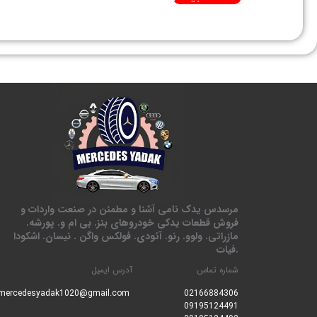
مرسدس یدک نامی آشنا و مطمئن در صنعت واردات و
فروش قطعات یدکی خودروهای بنز. بی ام و. پورشه.
مازراتی. ولوو. رنو. آئودی. فولکس واگن . نیسان. اشکودا
.فیات
شماره تماس
آدرس ایمیل
mercedesyadak1020@gmail.com
0216688430
6
09195124491