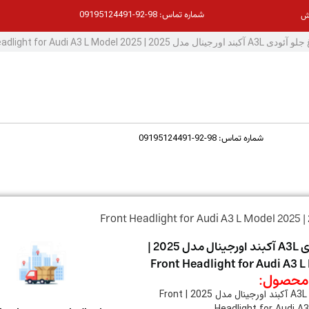
98-92-09195124491
شماره تماس:
ش
98-92-09195124491
شماره تماس:
چراغ جلو آئودی A3L آکبند اورجینال مدل 2025 |
Front Headlight for Audi A3 
حصول:
چراغ جلو آئودی A3L آکبند اورجینال مدل 2025 | Front