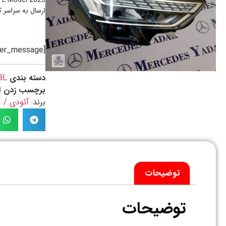
3 L Model 2025
ارسال به سراسر 
[preorder_message]
دسته بندی
3L
برچسب زدن
ل
برند:
آئودی / AUDI
توضیحات
توضیحات