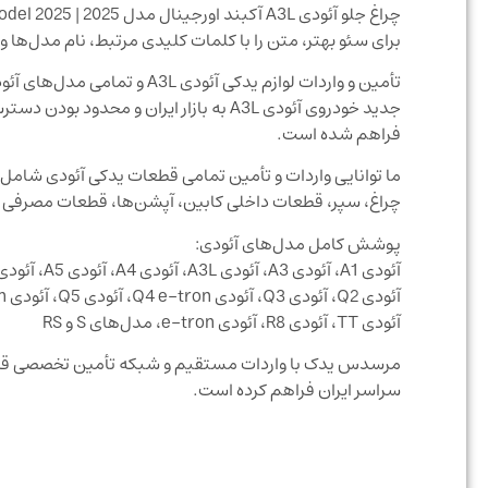
چراغ جلو آئودی A3L آکبند اورجینال مدل 2025 | Front Headlight for Audi A3 L Model 2025
برای سئو بهتر، متن را با کلمات کلیدی مرتبط، نام مدل‌ه
تأمین و واردات لوازم یدکی آئ
جدید خودروی آئودی A3L به بازار ایران
فراهم شده است.
ما توانایی واردات و تأمین تمامی قطعات یدکی آئودی شام
چراغ، سپر، قطعات داخلی کابین، آپشن‌ها، قطعات مصرفی و 
پوشش کامل مدل‌های آئودی:
آئودی A1، آئودی A3، آئودی A3L، آئودی A4، آئودی A5، آئودی A6، آئودی A7، آئودی A8،
آئودی Q2، آئودی Q3، آئودی Q4 e-tron، آئودی Q5، آئودی Q6 e-tron، آئودی Q7، آئودی Q8، آئودی Q8 e-tron،
آئودی TT، آئودی R8، آئودی e-tron، مدل‌های S و RS
مرسدس یدک با واردات مستقیم و شبکه تأمین تخصصی قطعات
سراسر ایران فراهم کرده است.