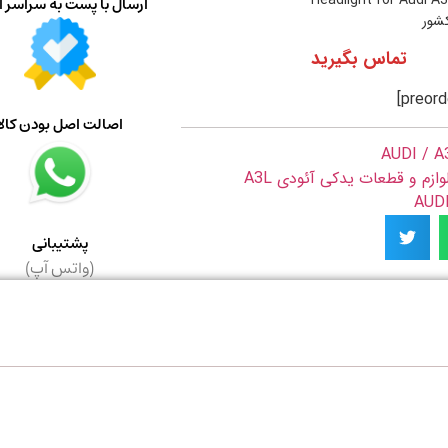
Headlight for Audi A
ارسال با پست به سراسر ا
کشور
تماس بگیرید
اصالت اصل بودن کالا
AUDI / A
وازم و قطعات یدکی آئودی A3L
پشتیبانی
(واتس آپ)