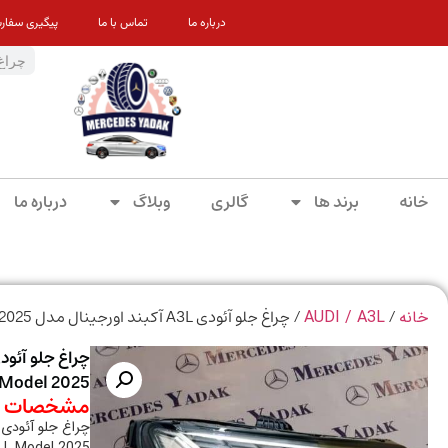
درباره ما
تماس با ما
پیگیری سفار
خانه
برند ها
گالری
وبلاگ
درباره ما
/
/ چراغ جلو آئودی A3L آکبند اورجینال مدل 2025 | Front Headlight for Audi A3 L Model 2025
خانه
AUDI / A3L
L Model 2025
مشخصات م