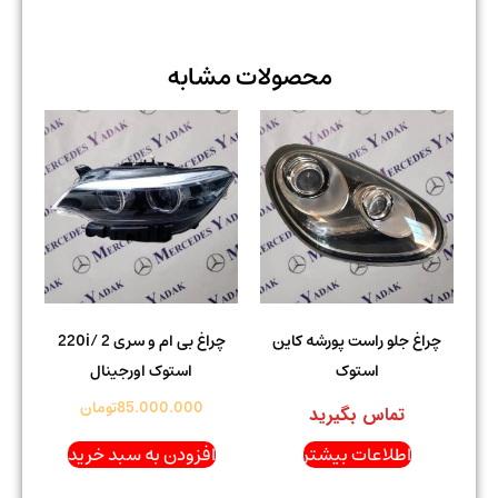
محصولات مشابه
چراغ جلو راست پورشه کاین
چراغ بی ام و سری 2 /220i
استوک
استوک اورجینال
85.000.000
تومان
تماس بگیرید
اطلاعات بیشتر
افزودن به سبد خرید