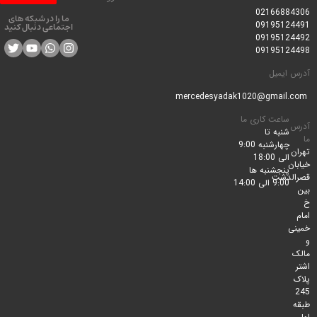
0216688
ما را در شبکه های
0919512
اجتماعی دنبال کنید
0919512
0919512
ایمیل
ساعت کاری ما
شنبه تا
چهارشنبه 9:00
الی 18:00
پنجشنبه ها
لدشت
9:00 الی 14:00