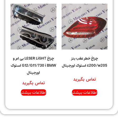
چراغ خطر عقب بنز
چراغ LESER LiGHT بی ام و
c200/w205 استوک اورجینال
G12/G11/730 i BMW استوک
اورجینال
تماس بگیرید
تماس بگیرید
اطلاعات بیشتر
اطلاعات بیشتر