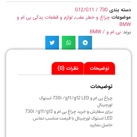
ه بندی
730 / G12/G11
ضوعات
چراغ و خطر عقب
,
لوازم و قطعات یدکی بی ام و
B
د:
بی ام و / BMW
توضیحات
نظرات (0)
توضیحات
چراغ بی ام و 730i /g11/g12 LED استوک
اورجینال
برای سفارش و خرید چراغ بی ام و 730i /g11/g12
LED استوک اورجینال با قیمت مناسب تماس
حاصل نمایید