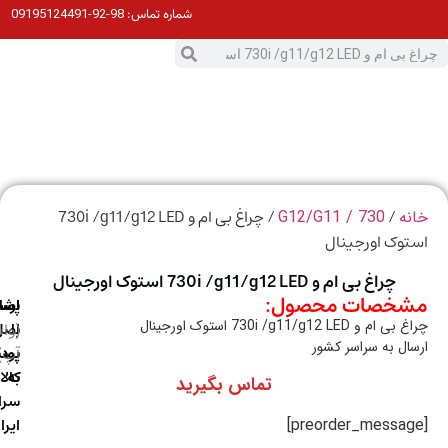
98-92-09195124491
شماره تماس:
0
ت
/
/ چراغ بی ام و 730i /g11/g12 LED
ه
730 / G12/G11
وک اورجینال
چراغ بی ام و 730i /g11/g12 LED استوک اورجینال
خصات محصول:
ارسال
اصالت
پشتیبانی
 و 730i /g11/g12 LED استوک اورجینال
با
اصل
(واتس
ال به سراسر کشور
آپ)
بودن
پست
به
کالا
تماس بگیرید
سراسر
ایران