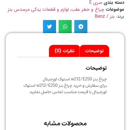
ه بندی
سری E
ضوعات
چراغ و خطر عقب
,
لوازم و قطعات یدکی مرسدس بنز
د:
بنز / Benz
توضیحات
نظرات (0)
توضیحات
چراغ بنز w212/E250 استوک اورجینال
برای سفارش و خرید چراغ بنز w212/E250 استوک
اورجینال با قیمت مناسب تماس حاصل نمایید
محصولات مشابه