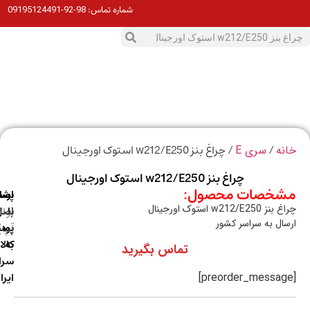
98-92-09195124491
شماره تماس:
0
ت
/
/ چراغ بنز w212/E250 استوک اورجینال
ه
سری E
چراغ بنز w212/E250 استوک اورجینال
خصات محصول:
ارسال
اصالت
پشتیبانی
w212/E2 استوک اورجینال
با
اصل
(واتس
ال به سراسر کشور
آپ)
بودن
پست
به
کالا
تماس بگیرید
سراسر
ایران