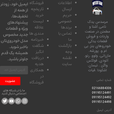
اطلاعات
فروشگاه
ایمیل خود، زودتر
ارسال
تاریخچه
از همه از
حریم
خرید
تخفیف‌ها،
خصوصی
لیست
پیشنهادهای
سدس یدک
برندها
علاقه
امی آشنا و
ویژه و قطعات
ئن در صنعت
تماس با
مندی ها
جدید مخصوص
دات و فروش
ما
خبرنامه
مدل خودروی‌تان
عات یدکی
بازگشت
شگفت
وهای بنز. بی
باخبر شوید.
 و. پورشه.
وجه
انگیز
همیشه یک قدم
تی. ولوو. رنو.
نقشه
دریافت
جلوتر باشید.
ودی. فولکس
سایت
هدیه
گن . نیسان.
همکاری
کودا .فیات
در
 تماس
عضویت
فروشگاه
0216688
ما را در شبکه های
0919512
اجتماعی دنبال کنید
0919512
0919512
ایمیل