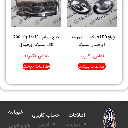
چراغ LED فولکس واگن بیتل
چراغ بی ام و 730i /g11/g12
اورجینال استوک
LED استوک اورجینال
تماس بگیرید
تماس بگیرید
اطلاعات بیشتر
اطلاعات بیشتر
خبرنامه
اطلاعات
حساب کاربری
درباره ما
آدرس
با وارد کردن