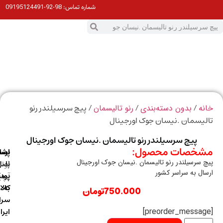
98-92-09195124491
شماره تماس:
0
ت
/
/
/ پیچ سرسیلندر رنو
ه
بدون دسته‌بندی
رنو تالیسمان
یسمان .نیسان جوک اورجینال
پیچ سرسیلندر رنو تالیسمان .نیسان جوک اورجینال
خصات محصول:
ارسال
اصالت
پشتیبانی
 سرسیلندر رنو تالیسمان .نیسان جوک اورجینال
با
اصل
(واتس
ال به سراسر کشور
آپ)
بودن
پست
به
کالا
750.000
تومان
سراسر
ایران