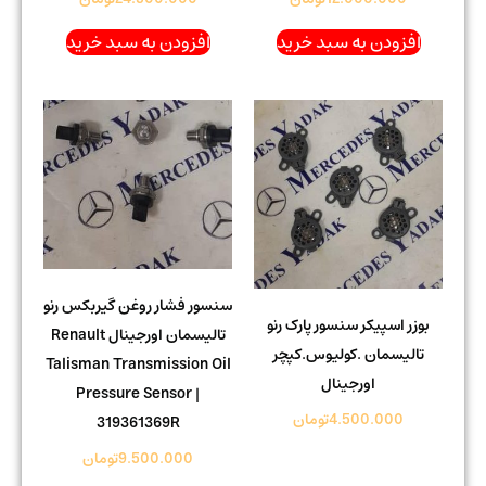
افزودن به سبد خرید
افزودن به سبد خرید
سنسور فشار روغن گیربکس رنو
بوزر اسپیکر سنسور پارک رنو
تالیسمان اورجینال Renault
تالیسمان .کولیوس.کپچر
Talisman Transmission Oil
اورجینال
Pressure Sensor |
4.500.000
تومان
319361369R
9.500.000
تومان