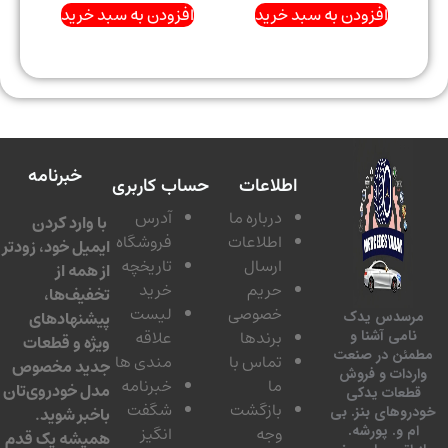
افزودن به سبد خرید
افزودن به سبد خرید
خبرنامه
اطلاعات
حساب کاربری
درباره ما
آدرس
با وارد کردن
اطلاعات
فروشگاه
ایمیل خود، زودتر
ارسال
تاریخچه
از همه از
حریم
خرید
تخفیف‌ها،
خصوصی
لیست
پیشنهادهای
سدس یدک
برندها
علاقه
امی آشنا و
ویژه و قطعات
ئن در صنعت
تماس با
مندی ها
جدید مخصوص
دات و فروش
ما
خبرنامه
مدل خودروی‌تان
عات یدکی
بازگشت
شگفت
وهای بنز. بی
باخبر شوید.
 و. پورشه.
وجه
انگیز
همیشه یک قدم