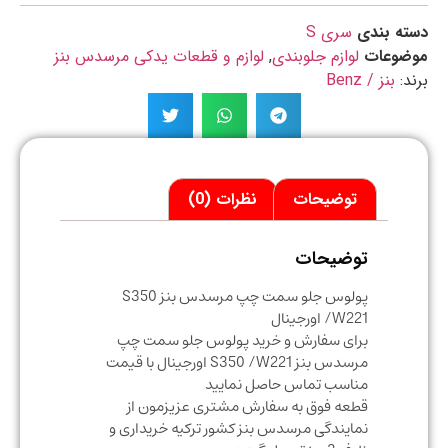
ه بندی
سری S
ضوعات
لوازم جلوبندی
,
لوازم و قطعات یدکی مرسدس بنز
د:
بنز / Benz
توضیحات
نظرات (0)
توضیحات
پولوس جلو سمت چپ مرسدس بنز S350
/W221 اورجینال
برای سفارش و خرید پولوس جلو سمت چپ
مرسدس بنز S350 /W221 اورجینال با قیمت
مناسب تماس حاصل نمایید
قطعه فوق به سفارش مشتری عزیزمون از
نمایندگی مرسدس بنز کشور ترکیه خریداری و