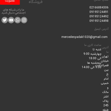
عضویت
فروشگاه
0216688
ما را در شبکه های
0919512
اجتماعی دنبال کنید
0919512
0919512
ایمیل
ساعت کاری ما
شنبه تا
چهارشنبه 9:00
الی 18:00
پنجشنبه ها
لدشت
9:00 الی 14:00