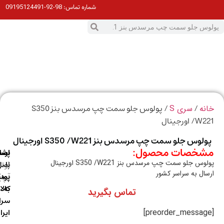
98-92-09195124491
شماره تماس:
0
ت
/
/ پولوس جلو سمت چپ مرسدس بنز S350
ه
سری S
 اورجینال
وس جلو سمت چپ مرسدس بنز S350 /W221 اورجینال
خصات محصول:
ارسال
اصالت
پشتیبانی
س جلو سمت چپ مرسدس بنز S350 /W221 اورجینال
با
اصل
(واتس
ال به سراسر کشور
آپ)
بودن
پست
به
کالا
تماس بگیرید
سراسر
ایران