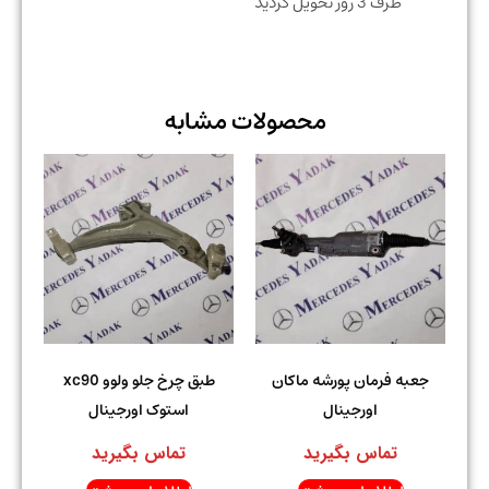
ظرف 3 روز تحویل گردید
محصولات مشابه
جعبه فرمان پورشه ماکان
طبق چرخ جلو ولوو xc90
اورجینال
استوک اورجینال
تماس بگیرید
تماس بگیرید