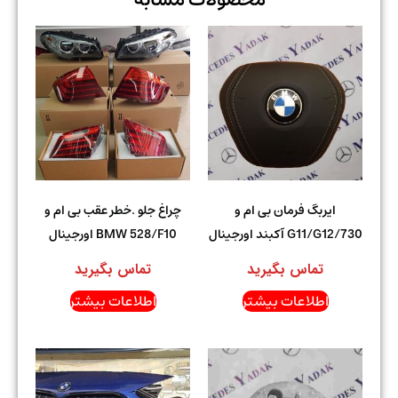
ایربگ فرمان بی ام و
چراغ جلو .خطر عقب بی ام و
730/G11/G12 آکبند اورجینال
BMW 528/F10 اورجینال
تماس بگیرید
تماس بگیرید
اطلاعات بیشتر
اطلاعات بیشتر