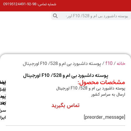
98-92-09195124491
شماره تماس:
0
ت
/
/ پوسته داشبورد بی ام و 528/ F10 اورجینال
ه
f10
پوسته داشبورد بی ام و 528/ F10 اورجینال
خصات محصول:
ارسال
اصالت
پشتیبانی
 داشبورد بی ام و 528/ F10 اورجینال
با
اصل
(واتس
ال به سراسر کشور
آپ)
بودن
پست
به
کالا
تماس بگیرید
سراسر
ایران