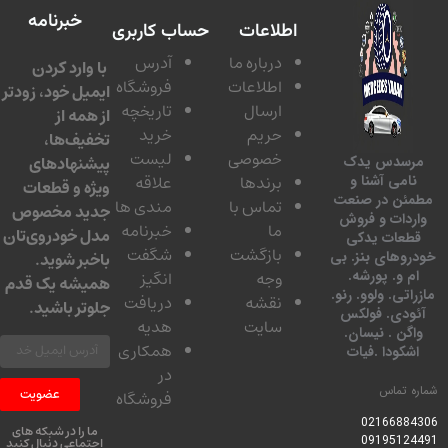
خبرنامه
اطلاعات
حساب کاربری
درباره ما
آدرس
با وارد کردن
اطلاعات
فروشگاه
ایمیل خود، زودتر
ارسال
تاریخچه
از همه از
حریم
خرید
تخفیف‌ها،
خصوصی
لیست
پیشنهادهای
سدس یدک
برندها
علاقه
امی آشنا و
ویژه و قطعات
ئن در صنعت
تماس با
مندی ها
جدید مخصوص
دات و فروش
ما
خبرنامه
مدل خودروی‌تان
عات یدکی
بازگشت
شگفت
وهای بنز. بی
باخبر شوید.
 و. پورشه.
وجه
انگیز
همیشه یک قدم
تی. ولوو. رنو.
نقشه
دریافت
جلوتر باشید.
ودی. فولکس
سایت
هدیه
گن . نیسان.
همکاری
کودا .فیات
در
 تماس
عضویت
فروشگاه
0216688
ما را در شبکه های
0919512
اجتماعی دنبال کنید