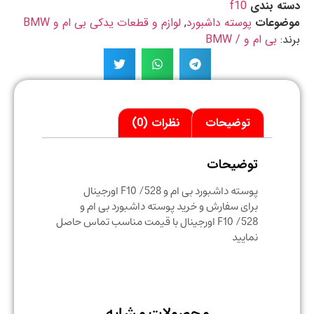
ه بندی
f10
ضوعات
پوسته داشبورد
,
لوازم و قطعات یدکی بی ام و BMW
د:
بی ام و / BMW
توضیحات
نظرات (0)
توضیحات
پوسته داشبورد بی ام و 528/ F10 اورجینال
برای سفارش و خرید پوسته داشبورد بی ام و
528/ F10 اورجینال با قیمت مناسب تماس حاصل
نمایید
محصولات مشابه