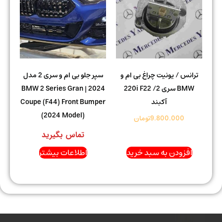
ترانس / یونیت چراغ بی ام و
سپر جلو بی ام و سری 2 مدل
BMW سری 2/ 220i F22
2024 | BMW 2 Series Gran
آکبند
Coupe (F44) Front Bumper
(2024 Model)
9.800.000
تومان
تماس بگیرید
افزودن به سبد خرید
اطلاعات بیشتر