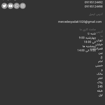
0919512
0919512
ایمیل
ساعت کاری ما
شنبه تا
چهارشنبه 9:00
الی 18:00
پنجشنبه ها
لدشت
9:00 الی 14:00