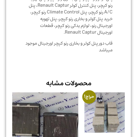
رنو کپچر، پنل کنترل کولر Renault Captur، پنل
A/C رنو کپچر، پنل Climate Control رنو کپچر،
خرید پنل کولر و بخاری رنو کپچر، پنل تهویه
اورجینال رنو، لوازم یدکی رنو کپچر، قطعات
اورجینال Renault Captur.
قاب دور پنل کولر و بخاری رنو کپچر اورجینال موجود
میباشد
محصولات مشابه
حراج!