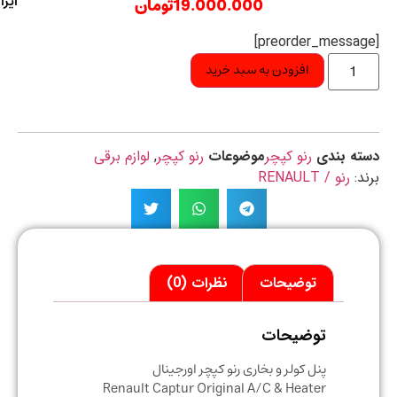
ایران
19.000.000
تومان
افزودن به سبد خرید
ه بندی
رنو کپچر
موضوعات
رنو کپچر
,
لوازم برقی
د:
رنو / RENAULT
توضیحات
نظرات (0)
توضیحات
پنل کولر و بخاری رنو کپچر اورجینال
Renault Captur Original A/C & Heater