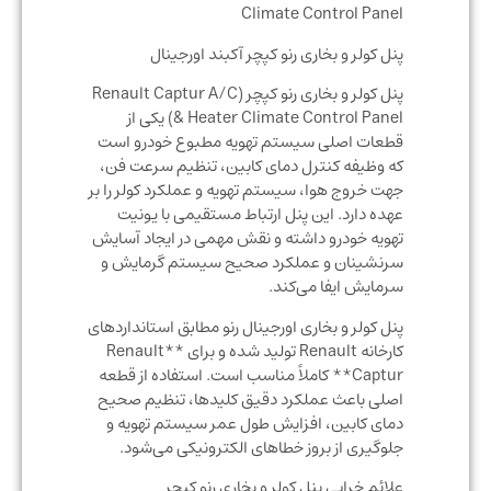
Climate Control Panel
پنل کولر و بخاری رنو کپچر آکبند اورجینال
پنل کولر و بخاری رنو کپچر (Renault Captur A/C
& Heater Climate Control Panel) یکی از
قطعات اصلی سیستم تهویه مطبوع خودرو است
که وظیفه کنترل دمای کابین، تنظیم سرعت فن،
جهت خروج هوا، سیستم تهویه و عملکرد کولر را بر
عهده دارد. این پنل ارتباط مستقیمی با یونیت
تهویه خودرو داشته و نقش مهمی در ایجاد آسایش
سرنشینان و عملکرد صحیح سیستم گرمایش و
سرمایش ایفا می‌کند.
پنل کولر و بخاری اورجینال رنو مطابق استانداردهای
کارخانه Renault تولید شده و برای **Renault
Captur** کاملاً مناسب است. استفاده از قطعه
اصلی باعث عملکرد دقیق کلیدها، تنظیم صحیح
دمای کابین، افزایش طول عمر سیستم تهویه و
جلوگیری از بروز خطاهای الکترونیکی می‌شود.
علائم خرابی پنل کولر و بخاری رنو کپچر