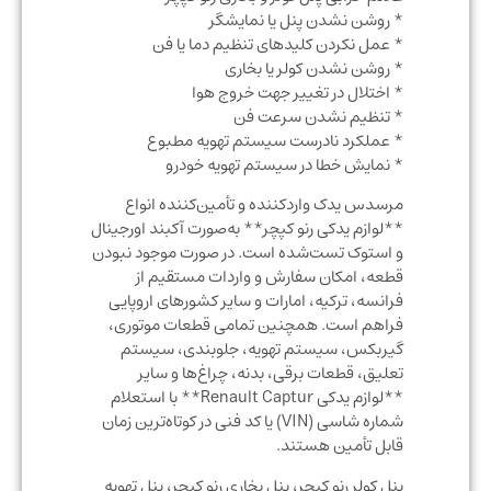
* روشن نشدن پنل یا نمایشگر
* عمل نکردن کلیدهای تنظیم دما یا فن
* روشن نشدن کولر یا بخاری
* اختلال در تغییر جهت خروج هوا
* تنظیم نشدن سرعت فن
* عملکرد نادرست سیستم تهویه مطبوع
* نمایش خطا در سیستم تهویه خودرو
مرسدس یدک واردکننده و تأمین‌کننده انواع
**لوازم یدکی رنو کپچر** به‌صورت آکبند اورجینال
و استوک تست‌شده است. در صورت موجود نبودن
قطعه، امکان سفارش و واردات مستقیم از
فرانسه، ترکیه، امارات و سایر کشورهای اروپایی
فراهم است. همچنین تمامی قطعات موتوری،
گیربکس، سیستم تهویه، جلوبندی، سیستم
تعلیق، قطعات برقی، بدنه، چراغ‌ها و سایر
**لوازم یدکی Renault Captur** با استعلام
شماره شاسی (VIN) یا کد فنی در کوتاه‌ترین زمان
قابل تأمین هستند.
پنل کولر رنو کپچر، پنل بخاری رنو کپچر، پنل تهویه