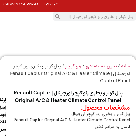
98-92-09195124491
شماره تماس:
0
ت
/
/
/ پنل کولر و بخاری رنو کپچر
ه
بدون دسته‌بندی
رنو کپچر
اورجینال | Renault Captur Original A/C & Heater Climate
Control Pa
پنل کولر و بخاری رنو کپچر اورجینال | Renault Captur
Original A/C & Heater Climate Control Panel
ارسال
اصالت
پشتیبانی
خصات محصول:
با
اصل
(واتس
 کولر و بخاری رنو کپچر اورجینال
آپ)
بودن
پست
Renault Captur Original A/C & Heater Climate Control Pa
به
کالا
ال به سراسر کشور
سراسر