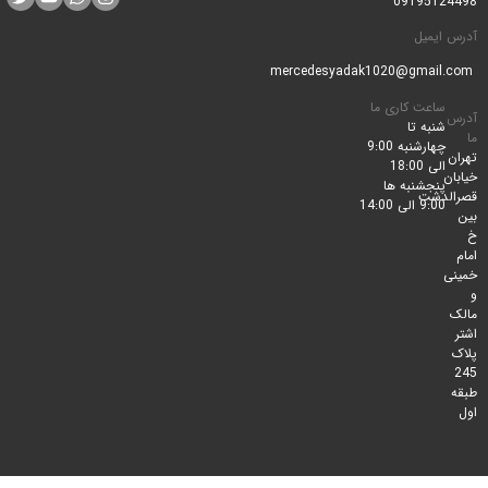
0919512
ایمیل
ساعت کاری ما
شنبه تا
چهارشنبه 9:00
الی 18:00
پنجشنبه ها
لدشت
9:00 الی 14:00