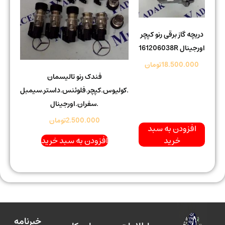
دریچه گاز برقی رنو کپچر
اورجینال 161206038R
18.500.000
تومان
فندک رنو تالیسمان
.کولیوس.کپچر.فلوئنس.داستر.سیمبل
.سفران.اورجینال
2.500.000
تومان
افزودن به سبد
خرید
افزودن به سبد خرید
خبرنامه