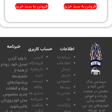
افزودن به سبد خرید
افزودن به سبد خرید
خبرنامه
اطلاعات
حساب کاربری
درباره ما
آدرس
با وارد کردن
اطلاعات
فروشگاه
ایمیل خود، زودتر
ارسال
تاریخچه
از همه از
حریم
خرید
تخفیف‌ها،
خصوصی
لیست
پیشنهادهای
سدس یدک
برندها
علاقه
امی آشنا و
ویژه و قطعات
ئن در صنعت
تماس با
مندی ها
جدید مخصوص
دات و فروش
ما
خبرنامه
مدل خودروی‌تان
عات یدکی
بازگشت
شگفت
وهای بنز. بی
باخبر شوید.
 و. پورشه.
وجه
انگیز