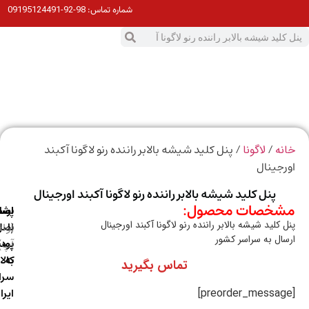
98-92-09195124491
شماره تماس:
0
ت
/
/ پنل کلید شیشه بالابر راننده رنو لاگونا آکبند
ه
لاگونا
جینال
پنل کلید شیشه بالابر راننده رنو لاگونا آکبند اورجینال
خصات محصول:
ارسال
اصالت
پشتیبانی
کلید شیشه بالابر راننده رنو لاگونا آکبند اورجینال
با
اصل
(واتس
ال به سراسر کشور
آپ)
بودن
پست
به
کالا
تماس بگیرید
سراسر
ایران