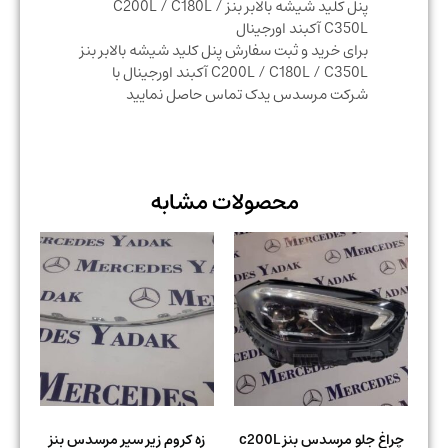
پنل کلید شیشه بالابر بنز C200L / C180L /
C350L آکبند اورجینال
برای خرید و ثبت سفارش پنل کلید شیشه بالابر بنز
C200L / C180L / C350L آکبند اورجینال با
شرکت مرسدس یدک تماس حاصل نمایید
محصولات مشابه
چراغ جلو مرسدس بنز c200L
زه کروم زیر سپر مرسدس بنز