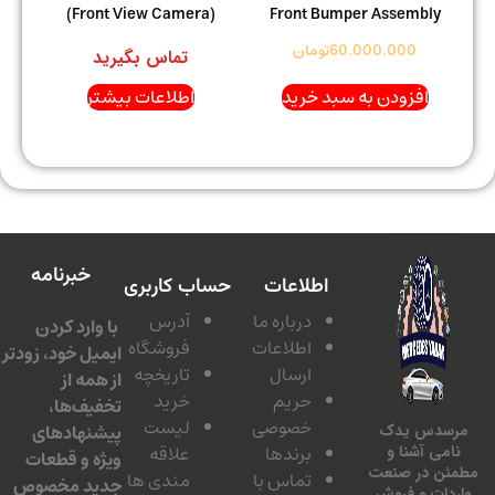
(Front View Camera)
Front Bumper Assembly
60.000.000
تومان
تماس بگیرید
افزودن به سبد خرید
اطلاعات بیشتر
خبرنامه
اطلاعات
حساب کاربری
درباره ما
آدرس
با وارد کردن
اطلاعات
فروشگاه
ایمیل خود، زودتر
ارسال
تاریخچه
از همه از
حریم
خرید
تخفیف‌ها،
خصوصی
لیست
پیشنهادهای
سدس یدک
برندها
علاقه
امی آشنا و
ویژه و قطعات
ئن در صنعت
تماس با
مندی ها
جدید مخصوص
دات و فروش