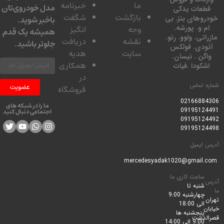
ما
خبرنامه
مدل خودروی‌تان
عات یدکی
بازگشت
شگفت
وهای بنز. بی
باخبر شوید.
 و. پورشه.
وجه
انگیز
همیشه یک قدم
تی. ولوو. رنو.
نقشه
دریافت
جلوتر باشید.
ودی. فولکس
سایت
هدیه
گن . نیسان.
همکاری
کودا .فیات
در
 تماس
عضویت
فروشگاه
0216688
ما را در شبکه های
0919512
اجتماعی دنبال کنید
0919512
0919512
ایمیل
ساعت کاری ما
شنبه تا
چهارشنبه 9:00
الی 18:00
پنجشنبه ها
لدشت
9:00 الی 14:00