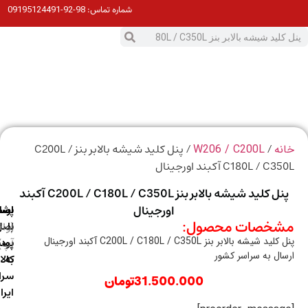
98-92-09195124491
شماره تماس:
0
ت
/
/ پنل کلید شیشه بالابر بنز C200L /
ه
W206 / C200L
C180L /  آکبند اورجینال
پنل کلید شیشه بالابر بنز C200L / C180L / C350L آکبند
اورجینال
ارسال
اصالت
پشتیبانی
خصات محصول:
با
اصل
(واتس
 شیشه بالابر بنز C200L / C180L / C350L آکبند اورجینال
آپ)
بودن
پست
ال به سراسر کشور
به
کالا
سراسر
31.500.000
تومان
ایران