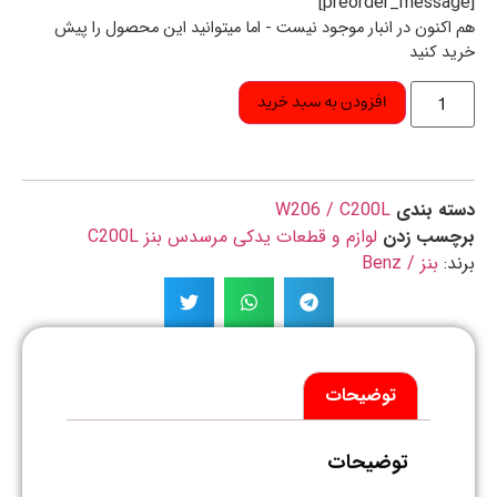
اکنون در انبار موجود نیست - اما میتوانید این محصول را پیش
د کنید
افزودن به سبد خرید
ه بندی
W206 / C200L
چسب زدن
لوازم و قطعات یدکی مرسدس بنز C200L
د:
بنز / Benz
توضیحات
توضیحات