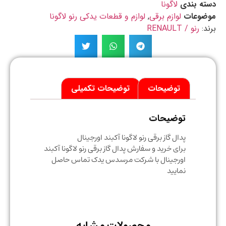
ه بندی
لاگونا
ضوعات
لوازم برقی
,
لوازم و قطعات یدکی رنو لاگونا
د:
رنو / RENAULT
توضیحات
توضیحات تکمیلی
توضیحات
پدال گاز برقی رنو لاگونا آکبند اورجینال
برای خرید و سفارش پدال گاز برقی رنو لاگونا آکبند
اورجینال با شرکت مرسدس یدک تماس حاصل
نمایید
محصولات مشابه