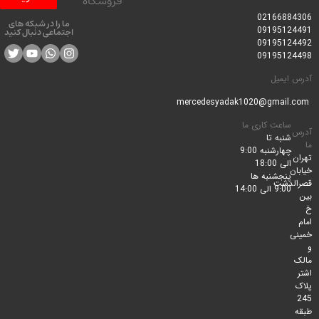
فروشگاه
0216688
ما را در شبکه های
0919512
اجتماعی دنبال کنید
0919512
0919512
ایمیل
ساعت کاری ما
شنبه تا
چهارشنبه 9:00
الی 18:00
پنجشنبه ها
لدشت
9:00 الی 14:00