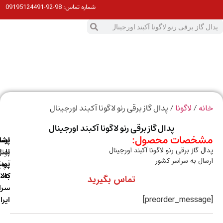
98-92-09195124491
شماره تماس:
0
ت
/
/ پدال گاز برقی رنو لاگونا آکبند اورجینال
ه
لاگونا
پدال گاز برقی رنو لاگونا آکبند اورجینال
خصات محصول:
ارسال
اصالت
پشتیبانی
ل گاز برقی رنو لاگونا آکبند اورجینال
با
اصل
(واتس
ال به سراسر کشور
آپ)
بودن
پست
به
کالا
تماس بگیرید
سراسر
ایران