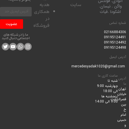
ودی. فولکس
سایت
هدیه
گن . نیسان.
همکاری
کودا .فیات
در
 تماس
عضویت
فروشگاه
0216688
ما را در شبکه های
0919512
اجتماعی دنبال کنید
0919512
0919512
ایمیل
ساعت کاری ما
شنبه تا
چهارشنبه 9:00
الی 18:00
پنجشنبه ها
لدشت
9:00 الی 14:00