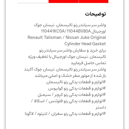
توضیحات
واشر سر سیلندر رنو تالیسمان .نیسان جوک
اورجینال 110441KC0A/11044BV80A
Renault Talisman / Nissan Juke Original
Cylinder Head Gasket
برای خرید و سفارش واشر سر سیلندر رنو
تالیسمان .نیسان جوک اورجینال با تخفیف ویژه
تماس حاصل فرمایید
واشر سر سیلندر رنو تالیسمان .نیسان جوک آکبند
باز شده از موتور صفر خشک و اصلی میباشد
#لوازم و قطعات یدکی رنو تالیسمان
#لوازم و قطعات یدکی رنو کولیوس
#لوازم و قطعات یدکی رنو کپچر / سیمبل
#لوازم و قطعات یدکی رنو فلوئنس / اسکالا /
داستر
#لوازم و قطعات یدکی رنو سفران / لتیتود/ لاگونا