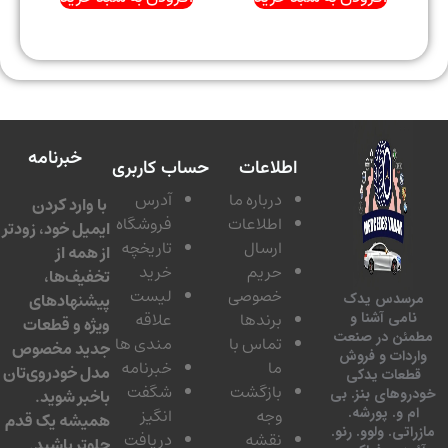
خبرنامه
اطلاعات
حساب کاربری
درباره ما
آدرس
با وارد کردن
اطلاعات
فروشگاه
ایمیل خود، زودتر
ارسال
تاریخچه
از همه از
حریم
خرید
تخفیف‌ها،
خصوصی
لیست
پیشنهادهای
سدس یدک
برندها
علاقه
امی آشنا و
ویژه و قطعات
ئن در صنعت
تماس با
مندی ها
جدید مخصوص
دات و فروش
ما
خبرنامه
مدل خودروی‌تان
عات یدکی
بازگشت
شگفت
وهای بنز. بی
باخبر شوید.
 و. پورشه.
وجه
انگیز
همیشه یک قدم
تی. ولوو. رنو.
نقشه
دریافت
جلوتر باشید.