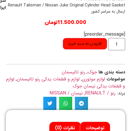
سراسر
Renault Talisman / Nissan Juke Original Cylinder Head Gas
ایران
ال به سراسر کشور
11.500.000
تومان
افزودن به سبد خرید
ه بندی ها
جوک
,
رنو تالیسمان
ضوعات
لوازم موتوری
,
لوازم و قطعات یدکی رنو تالیسمان
,
لوازم
قطعات یدکی نیسان جوک
د:
رنو / RENAULT
,
نیسان / NISSAN
توضیحات
نظرات (0)