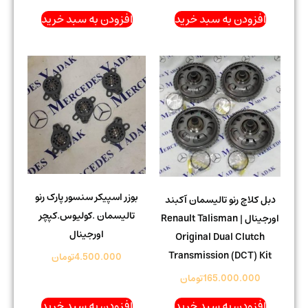
افزودن به سبد خرید
افزودن به سبد خرید
بوزر اسپیکر سنسور پارک رنو
دبل کلاچ رنو تالیسمان آکبند
تالیسمان .کولیوس.کپچر
اورجینال | Renault Talisman
اورجینال
Original Dual Clutch
Transmission (DCT) Kit
4.500.000
تومان
165.000.000
تومان
افزودن به سبد خرید
افزودن به سبد خرید