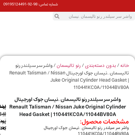
98-92-09195124491
شماره تماس:
0
ت
/
/
/ واشر سر سیلندر رنو
ه
بدون دسته‌بندی
رنو تالیسمان
تالیسمان .نیسان جوک اورجینال Renault Talisman / Nissan
Juke Original Cylinder Head Gaske
110441KC0A/11044BV8
واشر سر سیلندر رنو تالیسمان .نیسان جوک اورجینال
Renault Talisman / Nissan Juke Original Cylinde
ارسال
اصالت
پشتیبانی
با
اصل
(واتس
Head Gasket | 110441KC0A/11044BV80A
خصات محصول:
آپ)
بودن
پست
به
کالا
ر سر سیلندر رنو تالیسمان .نیسان جوک اورجینال
110441KC0A/11044BV8