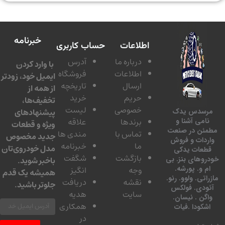
خبرنامه
اطلاعات
حساب کاربری
درباره ما
آدرس
با وارد کردن
اطلاعات
فروشگاه
ایمیل خود، زودتر
ارسال
تاریخچه
از همه از
حریم
خرید
تخفیف‌ها،
خصوصی
لیست
پیشنهادهای
سدس یدک
برندها
علاقه
امی آشنا و
ویژه و قطعات
ئن در صنعت
تماس با
مندی ها
جدید مخصوص
دات و فروش
ما
خبرنامه
مدل خودروی‌تان
عات یدکی
بازگشت
شگفت
وهای بنز. بی
باخبر شوید.
 و. پورشه.
وجه
انگیز
همیشه یک قدم
تی. ولوو. رنو.
نقشه
دریافت
جلوتر باشید.
ودی. فولکس
سایت
هدیه
گن . نیسان.
همکاری
کودا .فیات
در