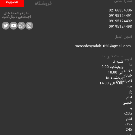
 تماس
عضویت
فروشگاه
0216688
ما را در شبکه های
0919512
اجتماعی دنبال کنید
0919512
0919512
ایمیل
ساعت کاری ما
شنبه تا
چهارشنبه 9:00
الی 18:00
پنجشنبه ها
لدشت
9:00 الی 14:00