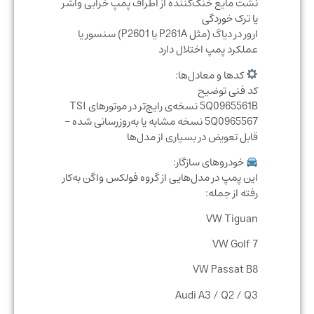
نشت مایع خنک‌کننده از اطراف پمپ خرابی واشر
یا ترک خوردگی
ارور در دیاگ (مثل P261A یا P2601) سنسور یا
عملکرد پمپ اختلال دارد
کدها و معادل‌ها:
کد فنی توضیح
5Q0965561B نسخه‌ی رایج‌تر در موتورهای TSI
5Q0965567 نسخه مشابه یا به‌روزرسانی شده –
قابل تعویض در بسیاری از مدل‌ها
خودروهای سازگار:
این پمپ در مدل‌هایی از گروه فولکس واگن به‌کار
رفته از جمله:
VW Tiguan
VW Golf 7
VW Passat B8
Audi A3 / Q2 / Q3