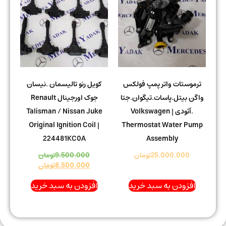
ترموستات واتر پمپ فولکس
کویل رنو تالیسمان .نیسان
واگن بیتل.پاسات.تیگوان.جتا
جوک اورجینال Renault
.آئودی | Volkswagen
Talisman / Nissan Juke
Original Ignition Coil |
Thermostat Water Pump
224481KC0A
Assembly
25.000.000
تومان
9.500.000
تومان
8.500.000
تومان
افزودن به سبد خرید
افزودن به سبد خرید