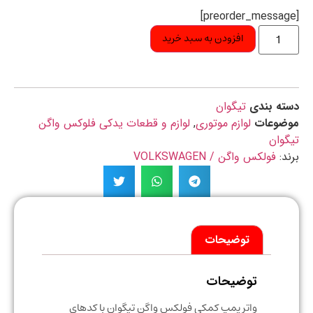
افزودن به سبد خرید
ه بندی
تیگوان
ضوعات
لوازم موتوری
,
لوازم و قطعات یدکی فلوکس واگن
وان
د:
فولکس واگن / VOLKSWAGEN
توضیحات
توضیحات
واتر پمپ کمکی فولکس واگن تیگوان با کدهای