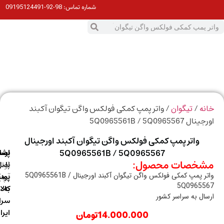
98-92-09195124491
شماره تماس:
0
ت
/
/ واتر پمپ کمکی فولکس واگن تیگوان آکبند
ه
تیگوان
5Q0965561B / 5Q0965567
واتر پمپ کمکی فولکس واگن تیگوان آکبند اورجینال
5Q0965561B / 5Q0965567
ارسال
اصالت
پشتیبانی
خصات محصول:
با
اصل
(واتس
واتر پمپ کمکی فولکس واگن تیگوان آکبند اورجینال 5Q0965561B /
آپ)
بودن
پست
5Q09655
به
کالا
ال به سراسر کشور
سراسر
ایران
14.000.000
تومان