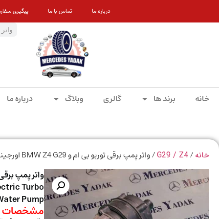
درباره ما
تماس با ما
پیگیری سفار
خانه
برند ها
گالری
وبلاگ
درباره ما
/
/ واتر پمپ برقی توربو بی ام و BMW Z4 G29 اورجینال | BMW Z4 (G29) Original Electric Turbo Coolant Water Pump
خانه
G29 / Z4
ctric Turbo
Water Pump
مشخصات م