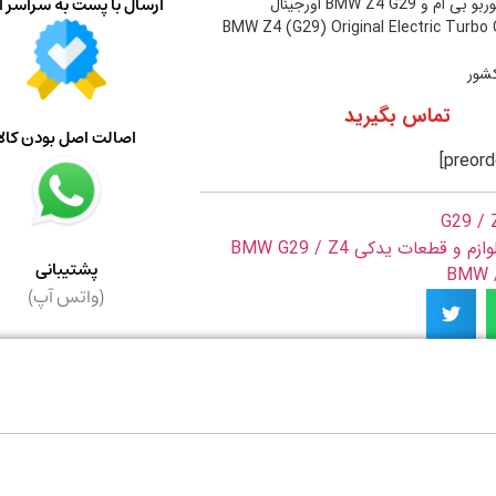
ارسال با پست به سراسر ا
 BMW Z4 G29 اورجینال
BMW Z4 (G29) Original Electric Turbo
کشور
تماس بگیرید
اصالت اصل بودن کالا
G29 / 
وازم و قطعات یدکی BMW G29 / Z4
پشتیبانی
B
(واتس آپ)