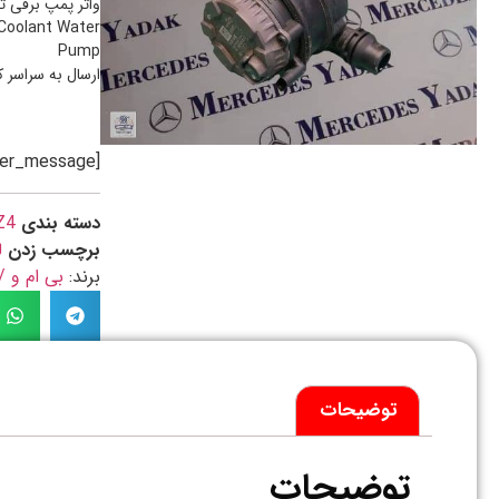
واتر پمپ برقی توربو بی ام و
 Coolant Water
Pump
ارسال به سراسر 
[preorder_message]
دسته بندی
Z4
برچسب زدن
ل
برند:
بی ام و / MW
توضیحات
توضیحات