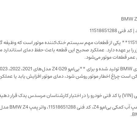
BMW Z4
واتر پمپ کمکی برقی BMW Z4 G29 با کد فنی **11518651288** یکی از قطعات مهم سیستم خنک‌کننده موتور است که 
ا بر عهده دارد. عملکرد صحیح این قطعه باعث حفظ دمای استاندارد مو
 عمر قطعات موتور می‌شود.
کن است چراغ اخطار موتور روشن شود، دمای موتور افزایش یابد یا عملک
دهید.