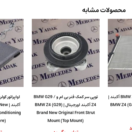
محصولات مشابه
رادیاتور آب بی ام و BMW Z4 G29 آکبند |
توپی سر کمک فنر بی ام و BMW G29 /
BMW Z4 (G
Z4 آکبند اورجینال | BMW Z4 (G29)
آکبند
onditioning
Brand New Original Front Strut
re)
Mount (Top Mount)
د