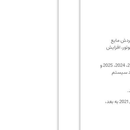
وظیفه گردش مایع
تور، افزایش
این واتر پمپ آکبند با کیفیت اورجینال، مطابق استانداردهای BMW تولید شده و برای **بی‌ام‌و Z4 G29 مدل‌های 2021، 2022، 2023، 2024، 2025 و
رد سیستم
واتر پمپ کمکی BMW Z4 G29، واتر پمپ برقی BMW Z4، پمپ آب کمکی بی‌ام‌و Z4، کد فنی 11518651288، واتر پمپ BMW Z4 مدل 2021 به بعد،