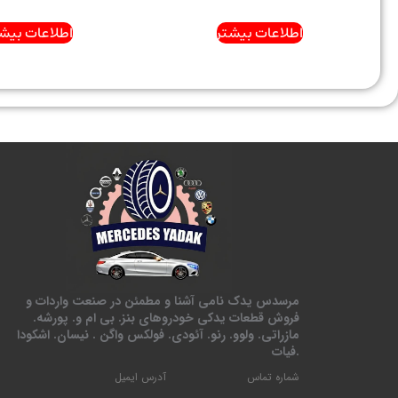
اطلاعات بیشتر
اطلاعات بیشت
مرسدس یدک نامی آشنا و مطمئن در صنعت واردات و
فروش قطعات یدکی خودروهای بنز. بی ام و. پورشه.
مازراتی. ولوو. رنو. آئودی. فولکس واگن . نیسان. اشکودا
.فیات
شماره تماس
آدرس ایمیل