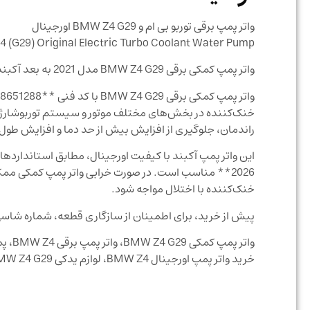
واتر پمپ برقی توربو بی ام و BMW Z4 G29 اورجینال
 (G29) Original Electric Turbo Coolant Water Pump
واتر پمپ کمکی برقی BMW Z4 G29 مدل 2021 به بعد آکبند | کد فنی 11518651288
خنک‌کننده در بخش‌های مختلف موتور و سیستم توربوشارژر ر
راندمان، جلوگیری از افزایش بیش از حد دما و افزایش طول
2026** مناسب است. در صورت خرابی واتر پمپ کمکی مم
خنک‌کننده با اختلال مواجه شود.
پیش از خرید، برای اطمینان از سازگاری قطعه، شماره شاسی (VIN) یا کد فنی خودرو را در اختیار کارشناسان مرسدس یدک قرار 
خرید واتر پمپ اورجینال BMW Z4، لوازم یدکی BMW Z4 G29.