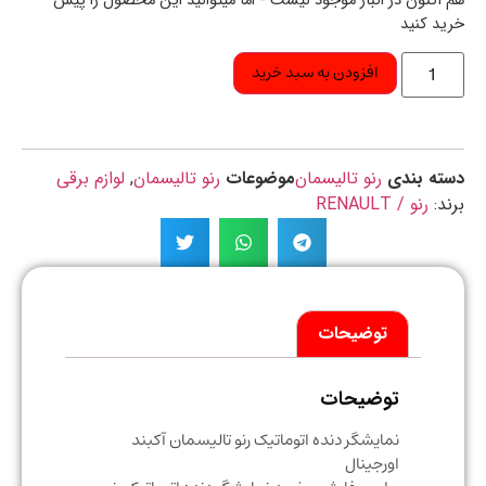
اکنون در انبار موجود نیست - اما میتوانید این محصول را پیش
د کنید
افزودن به سبد خرید
ه بندی
رنو تالیسمان
موضوعات
رنو تالیسمان
,
لوازم برقی
د:
رنو / RENAULT
توضیحات
توضیحات
نمایشگر دنده اتوماتیک رنو تالیسمان آکبند
اورجینال