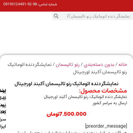
98-92-09195124491
شماره تماس:
0
ت
/
/
/ نمایشگر دنده اتوماتیک
ه
بدون دسته‌بندی
رنو تالیسمان
 تالیسمان آکبند اورجینال
نمایشگر دنده اتوماتیک رنو تالیسمان آکبند اورجینال
خصات محصول:
ارسال
اصالت
پشتیبانی
یشگر دنده اتوماتیک رنو تالیسمان آکبند اورجینال
با
اصل
(واتس
ال به سراسر کشور
آپ)
بودن
پست
به
کالا
7.500.000
تومان
سراسر
ایران