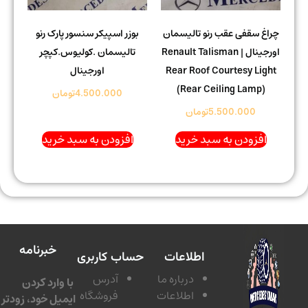
چراغ سقفی عقب رنو تالیسمان
بوزر اسپیکر سنسور پارک رنو
اورجینال | Renault Talisman
تالیسمان .کولیوس.کپچر
Rear Roof Courtesy Light
اورجینال
(Rear Ceiling Lamp)
4.500.000
تومان
5.500.000
تومان
افزودن به سبد خرید
افزودن به سبد خرید
خبرنامه
اطلاعات
حساب کاربری
درباره ما
آدرس
با وارد کردن
اطلاعات
فروشگاه
ایمیل خود، زودتر