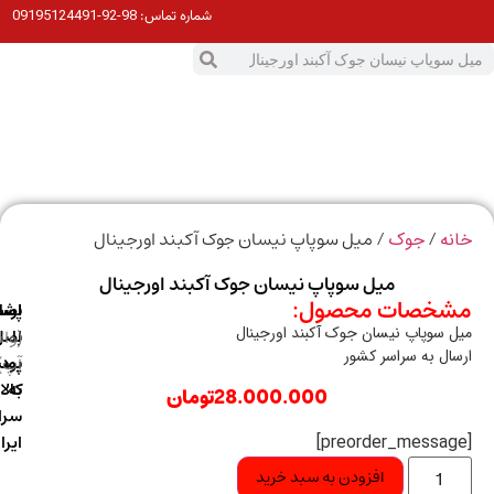
98-92-09195124491
شماره تماس:
0
ت
/
/ میل سوپاپ نیسان جوک آکبند اورجینال
ه
جوک
میل سوپاپ نیسان جوک آکبند اورجینال
خصات محصول:
ارسال
اصالت
پشتیبانی
 سوپاپ نیسان جوک آکبند اورجینال
با
اصل
(واتس
ال به سراسر کشور
آپ)
بودن
پست
به
کالا
28.000.000
تومان
سراسر
ایران
افزودن به سبد خرید