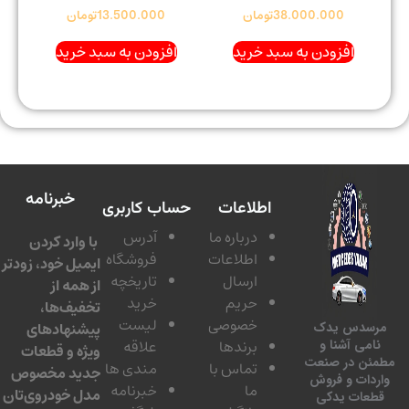
38.000.000
تومان
13.500.000
تومان
افزودن به سبد خرید
افزودن به سبد خرید
خبرنامه
اطلاعات
حساب کاربری
درباره ما
آدرس
با وارد کردن
اطلاعات
فروشگاه
ایمیل خود، زودتر
ارسال
تاریخچه
از همه از
حریم
خرید
تخفیف‌ها،
خصوصی
لیست
پیشنهادهای
سدس یدک
برندها
علاقه
امی آشنا و
ویژه و قطعات
ئن در صنعت
تماس با
مندی ها
جدید مخصوص
دات و فروش
ما
خبرنامه
مدل خودروی‌تان
عات یدکی