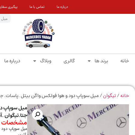
درباره ما
تماس با ما
پیگیری سفار
خانه
برند ها
گالری
وبلاگ
درباره ما
/
/ میل سوپاپ دود و هوا فولکس واگن بیتل .پاسات. جتا
خانه
تیگوان
میل سوپاپ دو
جتا.تیگوان .آ
مشخصات م
میل سوپاپ دود و