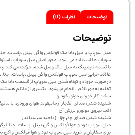
توضیحات
نظرات (0)
توضیحات
میل سوپاپ یا میل بادامک فولکس واگن بیتل .پاسات. جتا.تی
سوپاپ ها استفاده می شود. محور اصلی میل سوپاپ، استوانه 
یا تسمه تایمینگ به میل لنگ وصل شده، حرکت می کند 
علائم خرابی میل سوپاپ فولکس واگن بیتل .پاسات. جتا.تی
در صورت خورده و کوتاه شدن میل سوپاپ از قسمت بادامک، 
تخلیه به‌طور ناقص انجام می‌شود. یکسری از علائم هستند که
سخت گاز خوردن موتور خودرو
شنیده شدن صدای انفجار از مانیفولد هوای ورودی، یا مانیف
افت نیروی موتور و لرزش آن
شنیده شدن صدای چق چق از ناحیه سرسیلندر
میل سوپاپ دود و هوا فولکس واگن بیتل .پاسات. جتا.تیگو
برای سفارش و خرید میل سوپاپ دود و هوا فولکس واگن بی