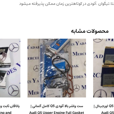
.تیگوان .آئودی در کوتاهترین زمان ممکن پذیرفته میشود
محصولات مشابه
یاتاقان ثابت متحرک آیودی Q5 اورجینال |
ست واشر بالا آئودی Q5 کامل آلمانی |
ing and
Audi Q5 Upper Engine Full Gasket
Audi Q5