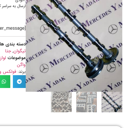
.آئودی
ارسال به سراسر 
[preorder_message]
دسته بندی ها
تیگوان
,
جتا
موضوعات
لواز
واگن
برند:
فولکس واگن / N