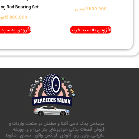
ng Rod Bearing Set
9.500.000
تومان
15.800.000
تو
افزودن به سبد خرید
افزودن به سبد 
مرسدس یدک نامی آشنا و مطمئن در صنعت واردات و
فروش قطعات یدکی خودروهای بنز. بی ام و. پورشه.
مازراتی. ولوو. رنو. آئودی. فولکس واگن . نیسان. اشکودا