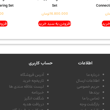
ring Set
Set
Connecti
مان
16.800.000
تومان
00
خرید
افزودن به سبد خرید
افزود
اطلاعات
حساب کاربری
درباره ما
آدرس فروشگاه
اطلاعات ارسال
تاریخچه خرید
حریم خصوصی
لیست علاقه مندی ها
برندها
خبرنامه
تماس با ما
شگفت انگیز
بازگشت وجه
دریافت هدیه
نقشه سایت
همکاری در فروشگاه