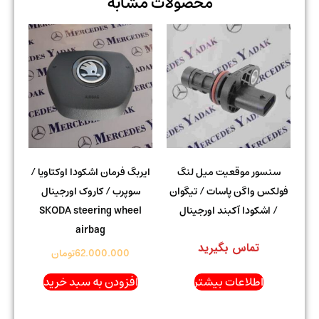
محصولات مشابه
سنسور موقعیت میل لنگ
ایربگ فرمان اشکودا اوکتاویا /
فولکس واگن پاسات / تیگوان
سوپرب / کاروک اورجینال
/ اشکودا آکبند اورجینال
SKODA steering wheel
airbag
تماس بگیرید
62.000.000
تومان
اطلاعات بیشتر
افزودن به سبد خرید