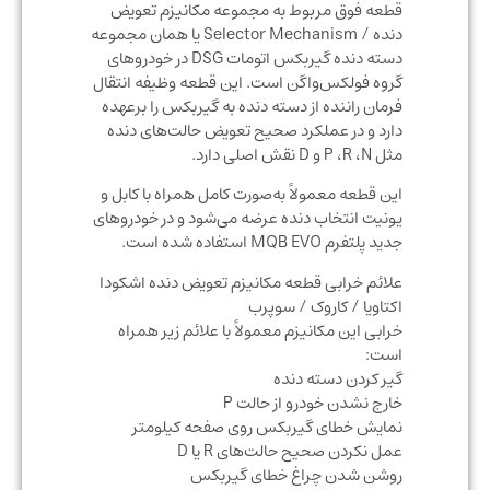
قطعه فوق مربوط به مجموعه مکانیزم تعویض
دنده / Selector Mechanism یا همان مجموعه
دسته دنده گیربکس اتومات DSG در خودروهای
گروه فولکس‌واگن است. این قطعه وظیفه انتقال
فرمان راننده از دسته دنده به گیربکس را برعهده
دارد و در عملکرد صحیح تعویض حالت‌های دنده
مثل P ،R ،N و D نقش اصلی دارد.
این قطعه معمولاً به‌صورت کامل همراه با کابل و
یونیت انتخاب دنده عرضه می‌شود و در خودروهای
جدید پلتفرم MQB EVO استفاده شده است.
علائم خرابی قطعه مکانیزم تعویض دنده اشکودا
اکتاویا / کاروک / سوپرب
خرابی این مکانیزم معمولاً با علائم زیر همراه
است:
گیر کردن دسته دنده
خارج نشدن خودرو از حالت P
نمایش خطای گیربکس روی صفحه کیلومتر
عمل نکردن صحیح حالت‌های R یا D
روشن شدن چراغ خطای گیربکس