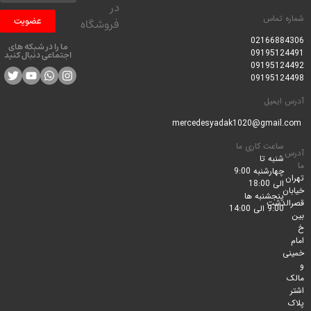
در
 تماس
عضویت
فروشگاه
0216688
ما را در شبکه های
0919512
اجتماعی دنبال کنید
0919512
0919512
ایمیل
ساعت کاری ما
شنبه تا
چهارشنبه 9:00
الی 18:00
پنجشنبه ها
لدشت
9:00 الی 14:00