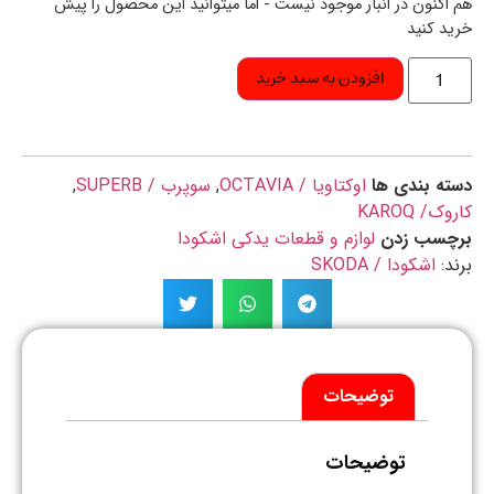
اکنون در انبار موجود نیست - اما میتوانید این محصول را پیش
د کنید
افزودن به سبد خرید
ه بندی ها
اوکتاویا / OCTAVIA
,
سوپرب / SUPERB
,
ک/ KAROQ
چسب زدن
لوازم و قطعات یدکی اشکودا
د:
اشکودا / SKODA
توضیحات
توضیحات