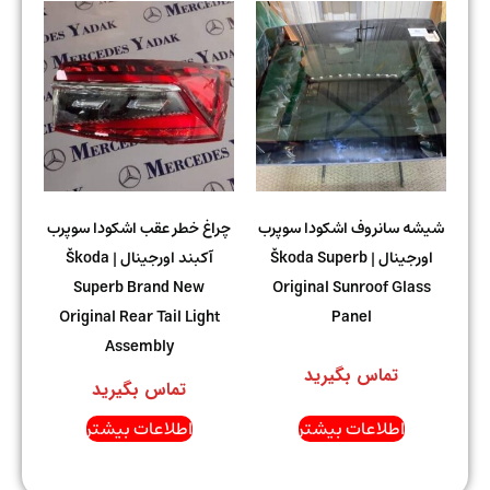
شیشه سانروف اشکودا سوپرب
چراغ خطر عقب اشکودا سوپرب
اورجینال | Škoda Superb
آکبند اورجینال | Škoda
Superb Brand New
Original Sunroof Glass
Original Rear Tail Light
Panel
Assembly
تماس بگیرید
تماس بگیرید
اطلاعات بیشتر
اطلاعات بیشتر