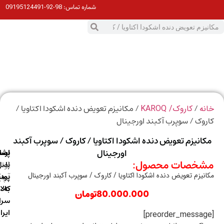
98-92-09195124491
شماره تماس:
0
ت
/
/ مکانیزم تعویض دنده اشکودا اکتاویا /
ه
کاروک/ KAROQ
وک / سوپرب آکبند اورجینال
انیزم تعویض دنده اشکودا اکتاویا / کاروک / سوپرب آکبند
اورجینال
ارسال
اصالت
پشتیبانی
خصات محصول:
با
اصل
(واتس
نیزم تعویض دنده اشکودا اکتاویا / کاروک / سوپرب آکبند اورجینال
آپ)
بودن
پست
به
کالا
80.000.000
تومان
سراسر
ایران