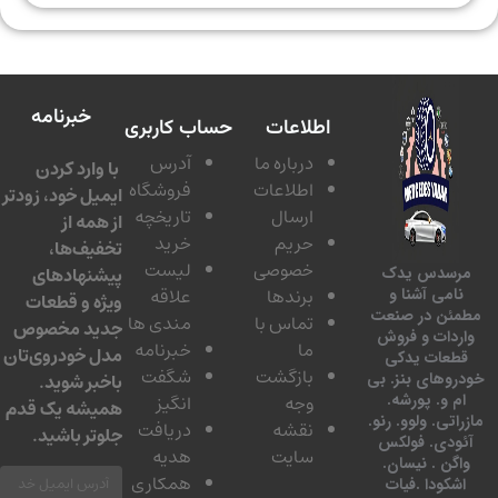
خبرنامه
اطلاعات
حساب کاربری
درباره ما
آدرس
با وارد کردن
اطلاعات
فروشگاه
ایمیل خود، زودتر
ارسال
تاریخچه
از همه از
حریم
خرید
تخفیف‌ها،
خصوصی
لیست
پیشنهادهای
سدس یدک
برندها
علاقه
امی آشنا و
ویژه و قطعات
ئن در صنعت
تماس با
مندی ها
جدید مخصوص
دات و فروش
ما
خبرنامه
مدل خودروی‌تان
عات یدکی
بازگشت
شگفت
وهای بنز. بی
باخبر شوید.
 و. پورشه.
وجه
انگیز
همیشه یک قدم
تی. ولوو. رنو.
نقشه
دریافت
جلوتر باشید.
ودی. فولکس
سایت
هدیه
گن . نیسان.
همکاری
کودا .فیات