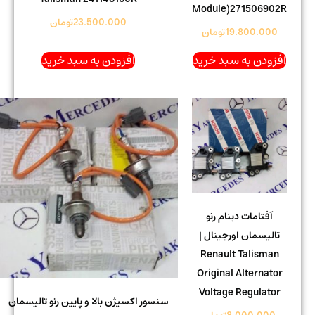
Module)271506902R
23.500.000
تومان
19.800.000
تومان
افزودن به سبد خرید
افزودن به سبد خرید
آفتامات دینام رنو
تالیسمان اورجینال |
Renault Talisman
Original Alternator
Voltage Regulator
سنسور اکسیژن بالا و پایین رنو تالیسمان