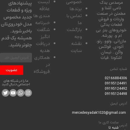
خصوصی
لیست
پیشنهادهای
سدس یدک
برندها
علاقه
امی آشنا و
ویژه و قطعات
ئن در صنعت
تماس با
مندی ها
جدید مخصوص
دات و فروش
ما
خبرنامه
مدل خودروی‌تان
عات یدکی
بازگشت
شگفت
وهای بنز. بی
باخبر شوید.
 و. پورشه.
وجه
انگیز
همیشه یک قدم
تی. ولوو. رنو.
نقشه
دریافت
جلوتر باشید.
ودی. فولکس
سایت
هدیه
گن . نیسان.
همکاری
کودا .فیات
در
 تماس
عضویت
فروشگاه
0216688
ما را در شبکه های
0919512
اجتماعی دنبال کنید
0919512
0919512
ایمیل
ساعت کاری ما
شنبه تا