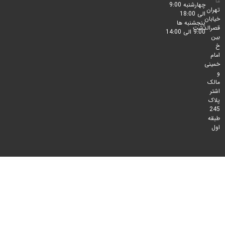
چهارشنبه 9:00
الی 18:00
پنجشنبه ها
لدشت
9:00 الی 14:00