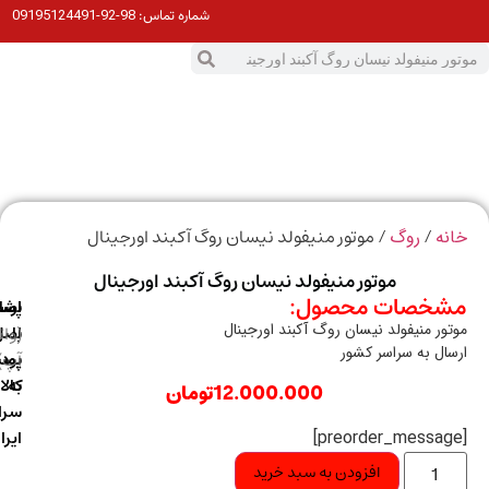
98-92-09195124491
شماره تماس:
0
ت
/
/ موتور منیفولد نیسان روگ آکبند اورجینال
ه
روگ
موتور منیفولد نیسان روگ آکبند اورجینال
خصات محصول:
ارسال
اصالت
پشتیبانی
ور منیفولد نیسان روگ آکبند اورجینال
با
اصل
(واتس
ال به سراسر کشور
آپ)
بودن
پست
به
کالا
12.000.000
تومان
سراسر
ایران
افزودن به سبد خرید