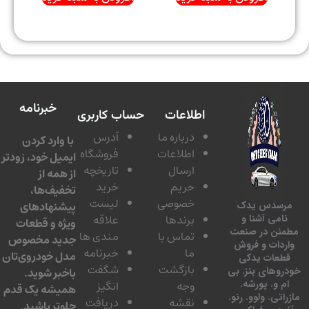
خبرنامه
اطلاعات
حساب کاربری
درباره ما
آدرس
با وارد کردن
اطلاعات
فروشگاه
ایمیل خود، زودتر
ارسال
تاریخچه
از همه از
حریم
خرید
تخفیف‌ها،
خصوصی
لیست
پیشنهادهای
سدس یدک
برندها
علاقه
امی آشنا و
ویژه و قطعات
ئن در صنعت
تماس با
مندی ها
جدید مخصوص
دات و فروش
ما
خبرنامه
مدل خودروی‌تان
عات یدکی
بازگشت
شگفت
وهای بنز. بی
باخبر شوید.
 و. پورشه.
وجه
انگیز
همیشه یک قدم
تی. ولوو. رنو.
نقشه
دریافت
جلوتر باشید.