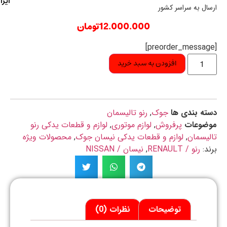
ایران
ال به سراسر کشور
12.000.000
تومان
افزودن به سبد خرید
ه بندی ها
جوک
,
رنو تالیسمان
ضوعات
پرفروش
,
لوازم موتوری
,
لوازم و قطعات یدکی رنو
یسمان
,
لوازم و قطعات یدکی نیسان جوک
,
محصولات ویژه
د:
رنو / RENAULT
,
نیسان / NISSAN
توضیحات
نظرات (0)