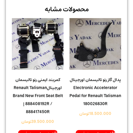
محصولات مشابه
پدال گاز رنو تالیسمان اورجینال
کمربند ایمنی رنو تالیسمان
Electronic Accelerator
اورجینالRenault Talisman
Brand New Front Seat Belt
Pedal for Renault Talisman
| 888408192R /
180026830R
888417450R
18.500.000
تومان
39.500.000
تومان